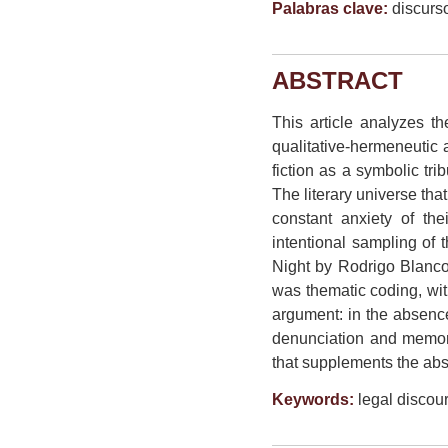
Palabras clave:
discurso
ABSTRACT
This article analyzes t
qualitative-hermeneutic 
fiction as a symbolic tri
The literary universe tha
constant anxiety of th
intentional sampling of 
Night by Rodrigo Blanco
was thematic coding, with
argument: in the absence 
denunciation and memory.
that supplements the absen
Keywords:
legal discou