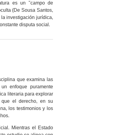
ratura es un "campo de
culta (De Sousa Santos,
la investigación jurídica,
onstante disputa social.
sciplina que examina las
de un enfoque puramente
ca literaria para explorar
es que el derecho, en su
ina, los testimonios y los
chos.
cial. Mientras el Estado
ste estudio se alinea con