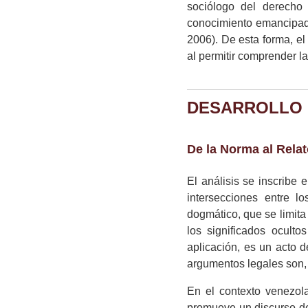
sociólogo del derecho
conocimiento emancipad
2006). De esta forma, el 
al permitir comprender l
DESARROLLO
De la Norma al Rela
El análisis se inscribe
intersecciones entre l
dogmático, que se limita 
los significados oculto
aplicación, es un acto de
argumentos legales son,
En el contexto venezola
promueve un discurso de 