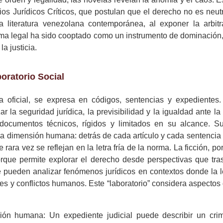
ios Jurídicos Críticos, que postulan que el derecho no es neutr
a literatura venezolana contemporánea, al exponer la arbitr
ma legal ha sido cooptado como un instrumento de dominación,
la justicia.
oratorio Social
a oficial, se expresa en códigos, sentencias y expedientes.
r la seguridad jurídica, la previsibilidad y la igualdad ante l
 documentos técnicos, rígidos y limitados en su alcance. S
a la dimensión humana: detrás de cada artículo y cada sentencia
 rara vez se reflejan en la letra fría de la norma. La ficción, po
porque permite explorar el derecho desde perspectivas que tra
se pueden analizar fenómenos jurídicos en contextos donde la 
ales y conflictos humanos. Este “laboratorio” considera aspectos
ión humana: Un expediente judicial puede describir un cri