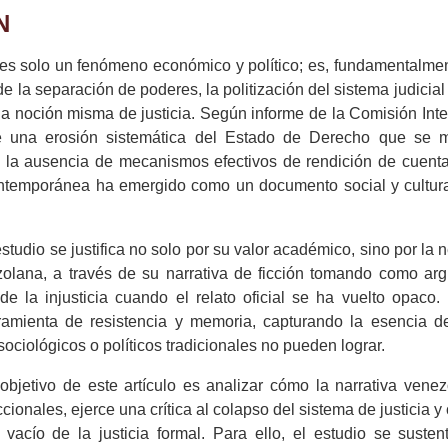
N
 es solo un fenómeno económico y político; es, fundamentalment
e la separación de poderes, la politización del sistema judicial
la noción misma de justicia. Según informe de la Comisión In
una erosión sistemática del Estado de Derecho que se man
y la ausencia de mecanismos efectivos de rendición de cuent
contemporánea ha emergido como un documento social y cultur
 estudio se justifica no solo por su valor académico, sino por l
lana, a través de su narrativa de ficción tomando como arg
e la injusticia cuando el relato oficial se ha vuelto opaco. D
amienta de resistencia y memoria, capturando la esencia del
ociológicos o políticos tradicionales no pueden lograr.
l objetivo de este artículo es analizar cómo la narrativa ven
ccionales, ejerce una crítica al colapso del sistema de justicia y
 vacío de la justicia formal. Para ello, el estudio se suste