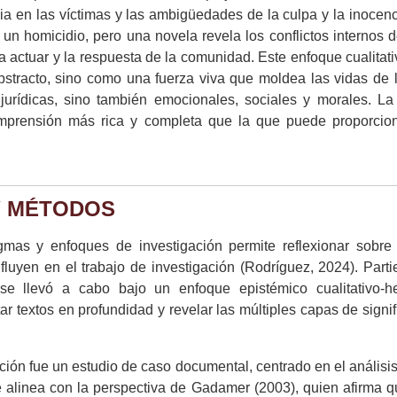
icia en las víctimas y las ambigüedades de la culpa y la inocen
n homicidio, pero una novela revela los conflictos internos d
a actuar y la respuesta de la comunidad. Este enfoque cualitati
stracto, sino como una fuerza viva que moldea las vidas de 
urídicas, sino también emocionales, sociales y morales. La 
mprensión más rica y completa que la que puede proporcion
Y MÉTODOS
mas y enfoques de investigación permite reflexionar sobre 
fluyen en el trabajo de investigación (Rodríguez, 2024). Part
 se llevó a cabo bajo un enfoque epistémico cualitativo-h
tar textos en profundidad y revelar las múltiples capas de sign
ación fue un estudio de caso documental, centrado en el análisis
e alinea con la perspectiva de Gadamer (2003), quien afirma 