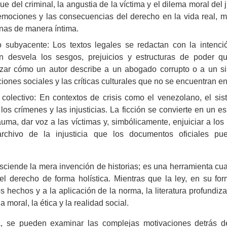
e del criminal, la angustia de la víctima y el dilema moral del j
emociones y las consecuencias del derecho en la vida real, 
onas de manera íntima.
o subyacente: Los textos legales se redactan con la intenci
ón desvela los sesgos, prejuicios y estructuras de poder 
lizar cómo un autor describe a un abogado corrupto o a un sis
iones sociales y las críticas culturales que no se encuentran e
colectivo: En contextos de crisis como el venezolano, el si
los crímenes y las injusticias. La ficción se convierte en un 
auma, dar voz a las víctimas y, simbólicamente, enjuiciar a lo
chivo de la injusticia que los documentos oficiales p
asciende la mera invención de historias; es una herramienta cua
 el derecho de forma holística. Mientras que la ley, en su for
los hechos y a la aplicación de la norma, la literatura profundi
a moral, la ética y la realidad social.
va, se pueden examinar las complejas motivaciones detrás d