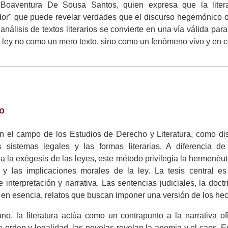
 Boaventura De Sousa Santos, quien expresa que la lite
or" que puede revelar verdades que el discurso hegemónico o
análisis de textos literarios se convierte en una vía válida para 
a ley no como un mero texto, sino como un fenómeno vivo y en c
to
 en el campo de los Estudios de Derecho y Literatura, como di
os sistemas legales y las formas literarias. A diferencia 
a la exégesis de las leyes, este método privilegia la hermenéuti
s y las implicaciones morales de la ley. La tesis central 
 interpretación y narrativa. Las sentencias judiciales, la doctr
 en esencia, relatos que buscan imponer una versión de los he
no, la literatura actúa como un contrapunto a la narrativa ofi
orden y legalidad, las novelas revelan la anomia y el caos. E