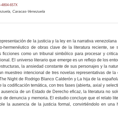
03-4804-657X
nezuela, Caracas-Venezuela
representación de la justicia y la ley en la narrativa venezola
ivo-hermenéutico de obras clave de la literatura reciente, se 
s ficciones como un tribunal simbólico para procesar y critica
itucional. El universo literario que emerge es un reflejo de los en
 estructuras, la ansiedad constante de sus personajes y la nat
un muestreo intencional de tres novelas representativas de la
 The Night de Rodrigo Blanco Calderón y La hija de la español
 la codificación temática, con tres fases (abierta, axial y select
ausencia de un Estado de Derecho eficaz, la literatura no solo 
 de denuncia y memoria. El estudio concluye que el relato litera
le la ausencia de la justicia formal, convirtiéndolo en una h