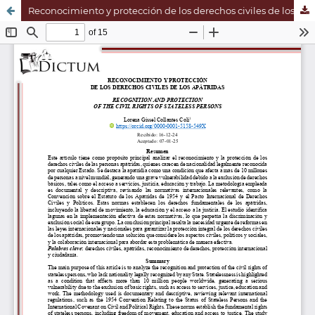
Reconocimiento y protección de los derechos civiles de los apátridas