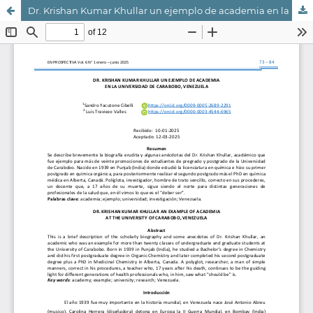
Dr. Krishan Kumar Khullar un ejemplo de academia en la Universidad de Carabobo, Venezuela