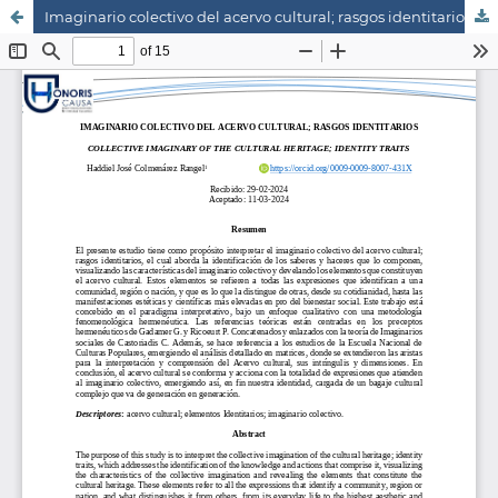
Imaginario colectivo del acervo cultural; rasgos identitarios