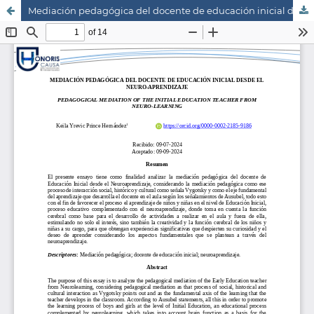
Mediación pedagógica del docente de educación inicial desde el neuro-aprendizaje