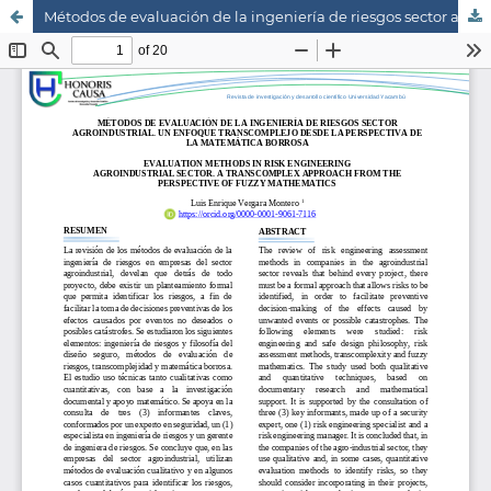
Métodos de evaluación de la ingeniería de riesgos sector agroindustrial