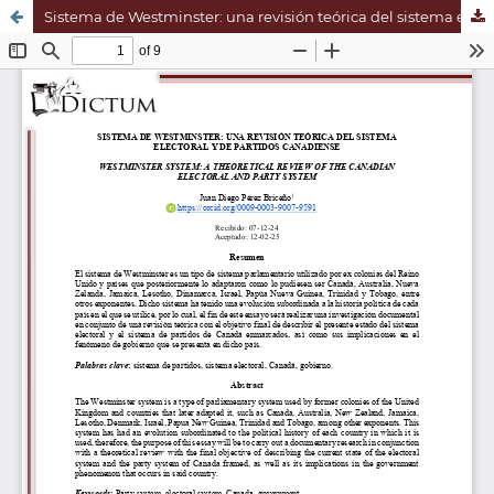
Sistema de Westminster: una revisión teórica del sistema electoral y de partidos canadiense