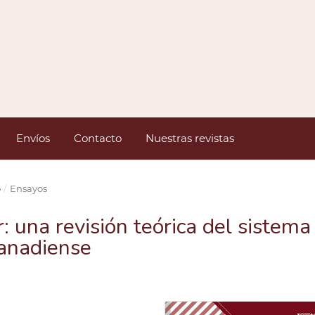
Envíos
Contacto
Nuestras revistas
o
/
Ensayos
 una revisión teórica del sistema
canadiense