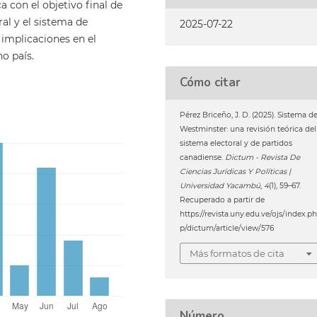
 con el objetivo final de
ral y el sistema de
2025-07-22
implicaciones en el
o país.
Cómo citar
Pérez Briceño, J. D. (2025). Sistema d
Westminster: una revisión teórica del
sistema electoral y de partidos
canadiense.
Dictum - Revista De
Ciencias Jurídicas Y Políticas |
Universidad Yacambú
,
4
(1), 59–67.
Recuperado a partir de
https://revista.uny.edu.ve/ojs/index.p
p/dictum/article/view/576
Más formatos de cita
Número