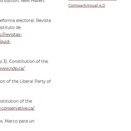
nd Edition. New Haven:
CompartirIgual 4.0
.
reforma electoral. Revista
nstituto de
://revistas-
quid-
 3). Constitution of the
/www.ndp.ca/
ion of the Liberal Party of
stitution of the
.conservative.ca/
dos. Marco para un