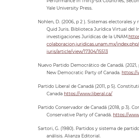
Performance in Thirty-six Countries, Seco
Yale University Press.
Nohlen, D. (2006, p 2 ). Sistemas electorales y 
Quid Juris. Biblioteca Jurídica Virtual del I
investigaciones Jurídicas de la UNAM.
https
colaboracion.juridicas.unam.mx/index.php/
iuris/article/view/17304/15513
Nuevo Partido Democrático de Canadá. (2021, p
New Democratic Party of Canada.
https:/
Partido Liberal de Canadá (2011, p 5). Constitut
Canada
https://www.liberal.ca/
Partido Conservador de Canadá (2018, p 3). Con
Conservative Party of Canadá.
https://www
Sartori, G. (1980). Partidos y sistema de parti
análisis. Alianza Editorial.