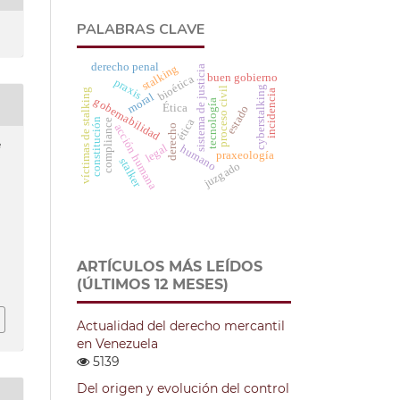
PALABRAS CLAVE
derecho penal
stalking
sistema de justicia
buen gobierno
bioética
praxis
cyberstalking
proceso civil
víctimas de stalking
incidencia
moral
gobernabilidad
tecnología
Ética
estado
constitución
ética
compliance
acción humana
derecho
e
legal
humano
praxeología
stalker
juzgado
ARTÍCULOS MÁS LEÍDOS
h
(ÚLTIMOS 12 MESES)
Actualidad del derecho mercantil
en Venezuela
5139
Del origen y evolución del control