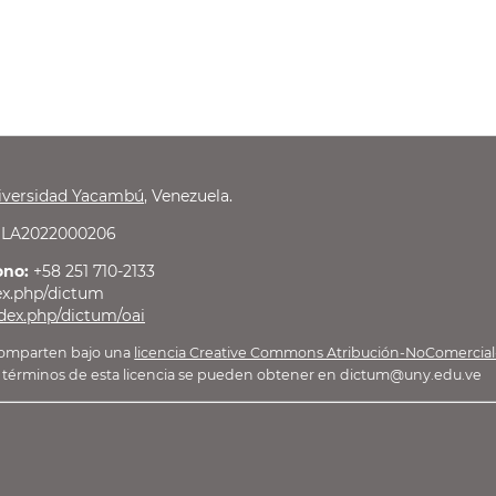
iversidad Yacambú
, Venezuela.
LA2022000206
ono:
+58 251 710-2133
dex.php/dictum
index.php/dictum/oai
e comparten bajo una
licencia Creative Commons Atribución-NoComercial-
los términos de esta licencia se pueden obtener en dictum@uny.edu.ve