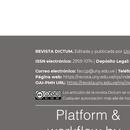
REVISTA DICTUM.
Editada y publicada por
Un
ISSN electrónico:
2959-1074 |
Depósito Legal:
Correo electrónico:
faccjp@uny.edu.ve |
Teléf
Página web:
https://revista.uny.edu.ve/ojs/in
OAI-PMH URL:
https://revista.uny.edu.ve/ojs/
Los artículos de la revista Dictum s
Cualquier autorización más allá de 