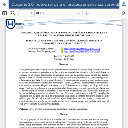
Docente 2.0, nuevo rol para el proceso enseñanza aprendizaje en las prácticas innovadoras educativas