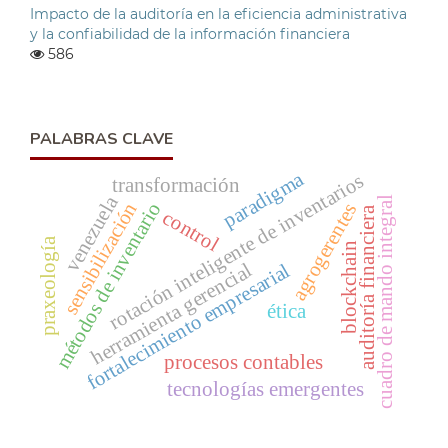
Impacto de la auditoría en la eficiencia administrativa
y la confiabilidad de la información financiera
586
PALABRAS CLAVE
paradigma
rotación inteligente de inventarios
transformación
venezuela
cuadro de mando integral
métodos de inventario
sensibilización
agrogerentes
auditoría financiera
control
praxeología
blockchain
herramienta gerencial
fortalecimiento empresarial
ética
procesos contables
tecnologías emergentes