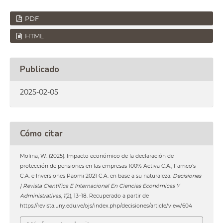
PDF
HTML
Publicado
2025-02-05
Cómo citar
Molina, W. (2025). Impacto económico de la declaración de
protección de pensiones en las empresas 100% Activa C.A., Famco’s
C.A. e Inversiones Paomi 2021 C.A. en base a su naturaleza.
Decisiones
| Revista Científica E Internacional En Ciencias Económicas Y
Administrativas
,
1
(2), 13–18. Recuperado a partir de
https://revista.uny.edu.ve/ojs/index.php/decisiones/article/view/604