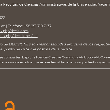
la
Facultad de Ciencias Administrativas de la Universidad Yaca
022
e | Teléfono: +58 251 710.21.37
dex.php/decisiones
ndex.php/decisiones/oai
o de DECISIONES son responsabilidad exclusiva de los respectivo
 punto de vista o la postura de la revista.
se comparten bajo una
licencia Creative Commons Atribución-NoComerc
los términos de esta licencia se pueden obtener en compsidea@uny.edu.