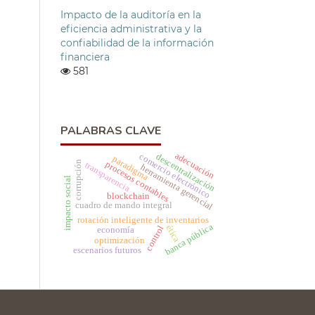
Impacto de la auditoría en la
eficiencia administrativa y la
confiabilidad de la información
financiera
581
PALABRAS CLAVE
adecuación
descentralización
comercio electrónico
paradigma
corrupción
procesos contables
transparencia
herramienta gerencial
impacto social
blockchain
cuadro de mando integral
rotación inteligente de inventarios
banca pública
ética
control
economía
optimización
escenarios futuros