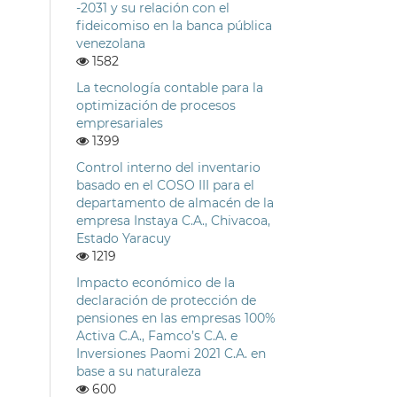
-2031 y su relación con el
fideicomiso en la banca pública
venezolana
1582
La tecnología contable para la
optimización de procesos
empresariales
1399
Control interno del inventario
basado en el COSO III para el
departamento de almacén de la
empresa Instaya C.A., Chivacoa,
Estado Yaracuy
1219
Impacto económico de la
declaración de protección de
pensiones en las empresas 100%
Activa C.A., Famco’s C.A. e
Inversiones Paomi 2021 C.A. en
base a su naturaleza
600