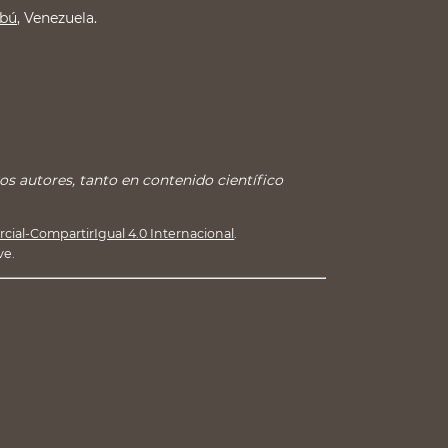
mbú
, Venezuela.
s autores, tanto en contenido científico
ial-CompartirIgual 4.0 Internacional
.
ve.