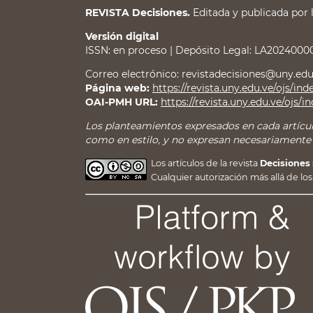
REVISTA Decisiones.
Editada y publicada por 
Versión digital
ISSN: en proceso | Depósito Legal: LA2024000
Correo electrónico: revistadecisiones@uny.edu.v
Página web:
https://revista.uny.edu.ve/ojs/in
OAI-PMH URL:
https://revista.uny.edu.ve/ojs/i
Los planteamientos expresados en cada artícul
como en estilo, y no expresan necesariamente el
Los artículos de la revista
Decisiones
Cualquier autorización más allá de 