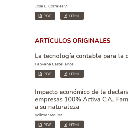
José E. Corrales V.
PDF
HTML
ARTÍCULOS ORIGINALES
La tecnología contable para la 
Fabyana Castellanos
PDF
HTML
Impacto económico de la declara
empresas 100% Activa C.A., Famc
a su naturaleza
Wilmer Molina
PDF
HTML