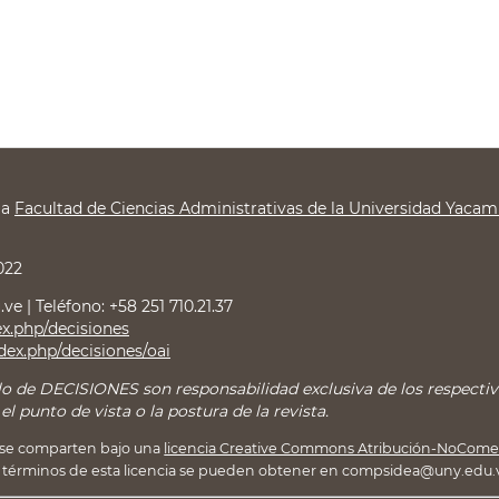
la
Facultad de Ciencias Administrativas de la Universidad Yaca
022
e | Teléfono: +58 251 710.21.37
dex.php/decisiones
ndex.php/decisiones/oai
o de DECISIONES son responsabilidad exclusiva de los respectivo
 punto de vista o la postura de la revista.
se comparten bajo una
licencia Creative Commons Atribución-NoComerc
los términos de esta licencia se pueden obtener en compsidea@uny.edu.