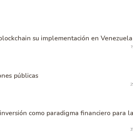
a blockchain su implementación en Venezuela
1
ones públicas
2
 inversión como paradigma financiero para l
3