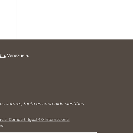
mbú
, Venezuela.
s autores, tanto en contenido científico
ial-CompartirIgual 4.0 Internacional
.
ve.