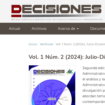
Actual
Archivos
Acerca de
Docume
Inicio
/
Archivos
/
Vol. 1 Núm. 2 (2024): Julio-Dici
Vol. 1 Núm. 2 (2024): Julio-D
Segunda edici
Administrativ
el análisis y 
Administrativ
divulgación p
abordan tema
contemporán