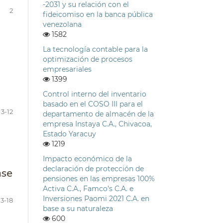
-2031 y su relación con el
2
fideicomiso en la banca pública
venezolana
1582
La tecnología contable para la
optimización de procesos
empresariales
1399
Control interno del inventario
basado en el COSO III para el
3-12
departamento de almacén de la
empresa Instaya C.A., Chivacoa,
Estado Yaracuy
1219
Impacto económico de la
declaración de protección de
ase
pensiones en las empresas 100%
Activa C.A., Famco’s C.A. e
Inversiones Paomi 2021 C.A. en
13-18
base a su naturaleza
600