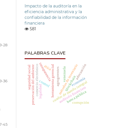
Impacto de la auditoría en la
eficiencia administrativa y la
confiabilidad de la información
financiera
581
9-28
PALABRAS CLAVE
transparencia
adecuación
métodos de inventario
comercio electrónico
herramienta gerencial
ética
preservación del ambiente
seguridad social
venezuela
agrogerentes
blockchain
economía
9-36
control
cuadro de mando integral
legalidad
auditoría financiera
banca pública
corrupción
a
7-45