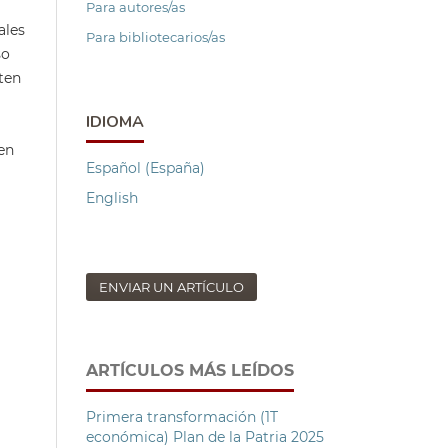
Para autores/as
ales
Para bibliotecarios/as
so
ten
a
IDIOMA
en
Español (España)
English
ENVIAR UN ARTÍCULO
ARTÍCULOS MÁS LEÍDOS
Primera transformación (1T
económica) Plan de la Patria 2025