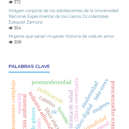
372
Imagen corporal de los adolescentes de la Universidad
Nacional Experimental de los Llanos Occidentales
Ezequiel Zamora
354
Mujeres que sanan mujeres: historia de vida en amor
308
PALABRAS CLAVE
fake news
clínica veterinaria
postmodernidad
pensamiento complejo
modernidad
dinámica organizacional
publicación
norma técnica de salud
industria editorial
sanación
educación ambiental
cambio
mujeres
libro digital
turismo
libro electrónico
roles de género
tic
espiritualidad
idoneidad