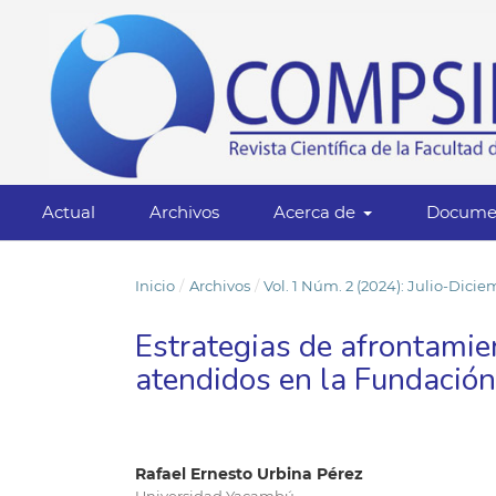
Actual
Archivos
Acerca de
Docume
Inicio
/
Archivos
/
Vol. 1 Núm. 2 (2024): Julio-Dici
Estrategias de afrontamie
atendidos en la Fundació
Rafael Ernesto Urbina Pérez
Universidad Yacambú