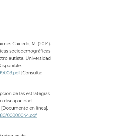
aimes Caicedo, M. (2014).
ticas sociodemográficas
ctro autista. Universidad
Disponible:
99008.pdf
[Consulta:
ipción de las estrategias
on discapacidad
. [Documento en línea].
8080/00000044.pdf