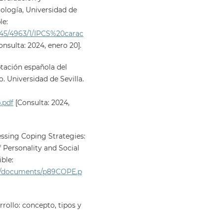
ología, Universidad de
le:
2445/4963/1/IPCS%20carac
nsulta: 2024, enero 20].
aptación española del
. Universidad de Sevilla.
.pdf
[Consulta: 2024,
sessing Coping Strategies:
 Personality and Social
ble:
ver/documents/p89COPE.p
rollo: concepto, tipos y