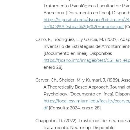
Tratamiento Psicológicos Facultad de Psic
Barcelona. [Documento en línea]. Disponib
https://diposit.ub.edu/dspace/bitstream/
ter%C3%ADsticas%20y%20modelos.pdf
[Co
Cano, F., Rodríguez, L. y García, M. (2007). Ad
Inventario de Estrategias de Afrontamiento
[Documento en línea]. Disponible:
https://fjcano.info/images/test/CSI_art_esp
enero 28].
Carver, Ch., Sheider, M. y Kumari, J. (1989). As
A Theoretically Based Approach. Journal of
Psychology. [Documento en línea]. Disponi
https://local.psy.miami.edu/faculty/ccar
df
[Consulta: 2024, enero 28].
Chappotin, D. (2022). Trastornos del neurodesar
tratamiento. Neuronup. Disponible: