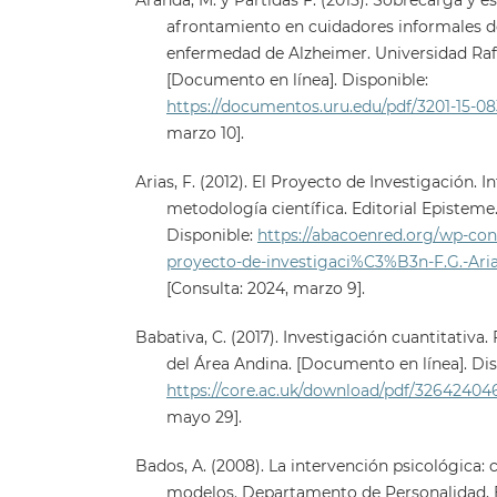
Aranda, M. y Partidas F. (2015). Sobrecarga y e
afrontamiento en cuidadores informales d
enfermedad de Alzheimer. Universidad Raf
[Documento en línea]. Disponible:
https://documentos.uru.edu/pdf/3201-15-08
marzo 10].
Arias, F. (2012). El Proyecto de Investigación. I
metodología científica. Editorial Episteme
Disponible:
https://abacoenred.org/wp-con
proyecto-de-investigaci%C3%B3n-F.G.-Arias
[Consulta: 2024, marzo 9].
Babativa, C. (2017). Investigación cuantitativa.
del Área Andina. [Documento en línea]. Dis
https://core.ac.uk/download/pdf/32642404
mayo 29].
Bados, A. (2008). La intervención psicológica: c
modelos. Departamento de Personalidad, 