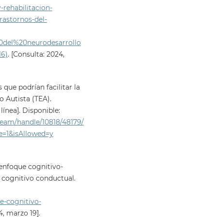
rehabilitacion-
rastornos-del-
0del%20neurodesarrollo
6)
. [Consulta: 2024,
 que podrían facilitar la
o Autista (TEA).
ínea]. Disponible:
tream/handle/10818/48179/
=1&isAllowed=y
L enfoque cognitivo-
a cognitivo conductual.
ue-cognitivo-
, marzo 19].