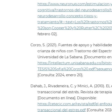
https://www.neuronup.com/estimulacion-y-
cognitiva/trastornos-del-neurodesarrollo/t
neurodesarrollo-concepto-tipos-y-
tratamiento/#:~:text=Los%20trastornos%2
%20son,Cooper%20y%20Rutter%2C%20201
febrero 02].
Corzo, S. (2021). Fuentes de apoyo y habilidades
crianza de niños con Trastorno del Espectr
Universidad de La Sabana. [Documento en l
https://intellectum.unisabana.edu.co/bits
TESIS%20Sofia%20Corzo%20.pdf?sequence
[Consulta: 2024, enero 20].
Dahab, J., Rivadeneira, C. y Minici, A. (2010). E
transaccional del estrés. Revista de terapi
[Documento en línea]. Disponible:
https://cetecic.com.ar/revista/pdf/el-enfoq
transaccional-del-estres.pdf
[Consulta: 2024