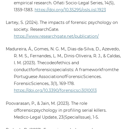
empirical research. Oñati Socio-Legal Series, 14(5),
1359-1383.
https://doi.org/10.35295/osls.iisl.1923
Lartey, S. (2024). The impacts of forensic psychology on
society. ResearchGate.
https://www.researchgate.net/publication/
Madureira, Á., Gomes, N. G. M., Dias-da-Silva, D., Azevedo,
R. M. S., Fernandes, L. M., Dinis-Oliveira, R. J., & Caldas,
I. M. (2023). Thecodeofethics and
conductforforensicspecialists: A frameworkfromthe
Portuguese AssociationofForensicSciences.
ForensicSciences, 3(1), 169-178.
https://doi.org/10.3390/forensicsci3010013
Poovarasan, P., & Jain, M. (2023). The role
offorensicpsychology in profiling serial killers.
Medico-Legal Update, 23(SpecialIssue), 1-5.