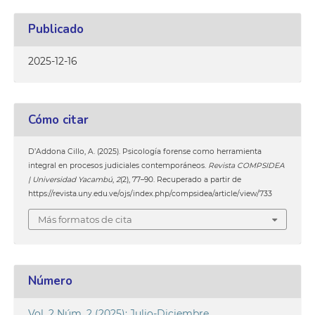
Publicado
2025-12-16
Cómo citar
D’Addona Cillo, A. (2025). Psicología forense como herramienta
integral en procesos judiciales contemporáneos.
Revista COMPSIDEA
| Universidad Yacambú
,
2
(2), 77–90. Recuperado a partir de
https://revista.uny.edu.ve/ojs/index.php/compsidea/article/view/733
Más formatos de cita
Número
Vol. 2 Núm. 2 (2025): Julio-Diciembre