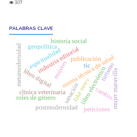
307
PALABRAS CLAVE
historia social
geopolítica
metamodernidad
industria editorial
espiritualidad
norma técnica de salud
publicación
mujeres
turismo
tic
libro electrónico
libro digital
mujer maravilla
fake news
sanación
cambio
clínica veterinaria
roles de género
postmodernidad
peticiones