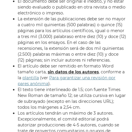
El documento debe ser original e inédito, y no estar
siendo evaluado o publicado en otra revista o medio
electrónico o impreso.
La extensión de las publicaciones debe ser no mayor
a cuatro mil quinientas (500 palabras) o quince (15)
páginas para los artículos científicos, igual o menor
a tres mil (3.000) palabraso entre diez (10) y doce (12)
páginas en los ensayos. En el caso de las
recensiones, la extensión será de dos mil quinientas
(2.500) palabras máximas o entre diez (10) y doce
(12) páginas; sin incluir autores ni referencias.
El artículo debe ser remitido en formato Word
tamaño carta,
sin datos de los autores
, conforme a
la
plantilla
(ver
Para garantizar una revisión por
pares anónima
).
El texto tiene interlineado de 1.5; con fuente Times
New Roman de tamaño 12; se utiliza cursiva en lugar
de subrayado (excepto en las direcciones URL);
todos los márgenes a 2,54 cm.
Los artículos tendrán un máximo de 3 autores.
Excepcionalmente, el comité editorial podrá
autorizar producciones de 4-5 autores, cuando se
trate de proyectos comunitarios o grupos de