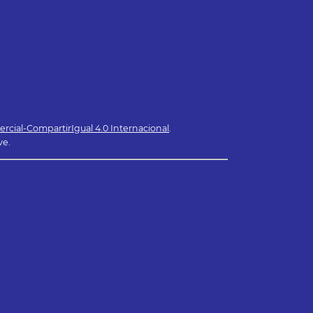
cial-CompartirIgual 4.0 Internacional
.
ve.