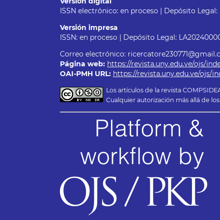
Versión digital
ISSN electrónico: en proceso | Depósito Lega
Versión impresa
ISSN: en proceso | Depósito Legal: LA2024000
Correo electrónico: ricercatore230771@gmail.co
Página web:
https://revista.uny.edu.ve/ojs/i
OAI-PMH URL:
https://revista.uny.edu.ve/ojs/
Los artículos de la revista COMPSID
Cualquier autorización más allá de 