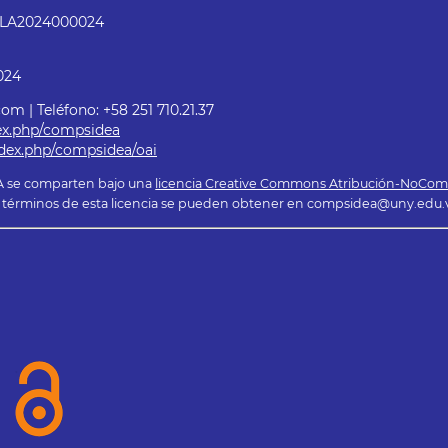
l: LA2024000024
024
m | Teléfono: +58 251 710.21.37
ndex.php/compsidea
index.php/compsidea/oai
EA se comparten bajo una
licencia Creative Commons Atribución-NoComer
los términos de esta licencia se pueden obtener en compsidea@uny.edu.