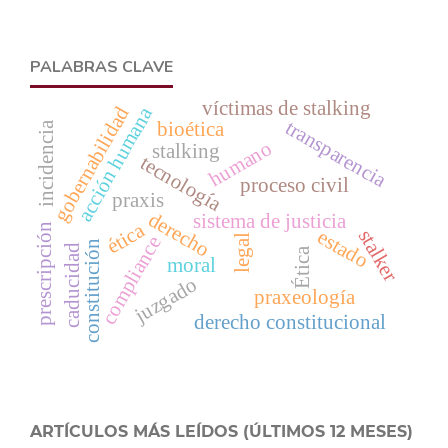
PALABRAS CLAVE
víctimas de stalking
gobernabilidad
acción humana
transparencia
bioética
incidencia
humano
stalking
tecnología
proceso civil
praxis
derecho
sistema de justicia
ética
prescripción
estado
stalker
legal
compliance
constitución
caducidad
Ética
moral
juzgado
praxeología
derecho constitucional
ARTÍCULOS MÁS LEÍDOS (ÚLTIMOS 12 MESES)