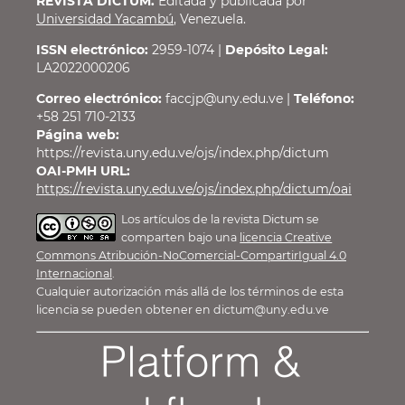
REVISTA DICTUM.
Editada y publicada por
Universidad Yacambú
, Venezuela.
ISSN electrónico:
2959-1074 |
Depósito Legal:
LA2022000206
Correo electrónico:
faccjp@uny.edu.ve |
Teléfono:
+58 251 710-2133
Página web:
https://revista.uny.edu.ve/ojs/index.php/dictum
OAI-PMH URL:
https://revista.uny.edu.ve/ojs/index.php/dictum/oai
Los artículos de la revista Dictum se
comparten bajo una
licencia Creative
Commons Atribución-NoComercial-CompartirIgual 4.0
Internacional
.
Cualquier autorización más allá de los términos de esta
licencia se pueden obtener en dictum@uny.edu.ve