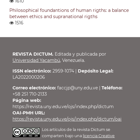
1610
Philosophical foundantions of human rigths: a balance
between ethics and supranational rigths
1516
REVISTA DICTUM.
Editada y publicada por
Universidad Yacambú
, Venezuela.
ISSN electrónico:
2959-1074 |
Depósito Legal:
LA2022000206
Correo electrónico:
faccjp@uny.edu.ve |
Teléfono:
+58 251 710-2133
Página web:
https://revista.uny.edu.ve/ojs/index.php/dictum
OAI-PMH URL:
https://revista.uny.edu.ve/ojs/index.php/dictum/oai
Los artículos de la revista Dictum se
comparten bajo una
licencia Creative