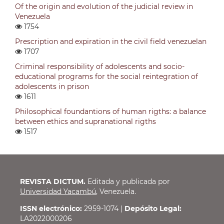
Of the origin and evolution of the judicial review in
Venezuela
1754
Prescription and expiration in the civil field venezuelan
1707
Criminal responsibility of adolescents and socio-
educational programs for the social reintegration of
adolescents in prison
1611
Philosophical foundantions of human rigths: a balance
between ethics and supranational rigths
1517
REVISTA DICTUM.
Editada y publicada por
Universidad Yacambú
, Venezuela.
ISSN electrónico:
2959-1074 |
Depósito Legal:
LA2022000206