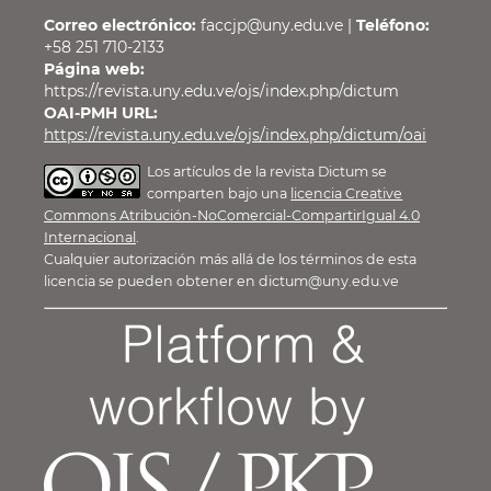
Correo electrónico:
faccjp@uny.edu.ve |
Teléfono:
+58 251 710-2133
Página web:
https://revista.uny.edu.ve/ojs/index.php/dictum
OAI-PMH URL:
https://revista.uny.edu.ve/ojs/index.php/dictum/oai
Los artículos de la revista Dictum se
comparten bajo una
licencia Creative
Commons Atribución-NoComercial-CompartirIgual 4.0
Internacional
.
Cualquier autorización más allá de los términos de esta
licencia se pueden obtener en dictum@uny.edu.ve