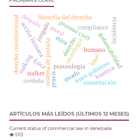
PALABRAS CLAVE
despido
filosofía del derecho
derecho constitucional
incidencia
proceso civil
acción humana
juzgado
compliance
moral
gobernabilidad
ética
derecho
tecnología
sistema de justicia
humano
legal
stalking
Ética
buen gobierno
praxeología
bioética
estado
stalker
praxis
cerdeña
constitución
ARTÍCULOS MÁS LEÍDOS (ÚLTIMOS 12 MESES)
Current status of commercial law in Venezuela
5113