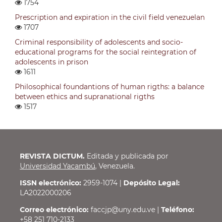
1754
Prescription and expiration in the civil field venezuelan
1707
Criminal responsibility of adolescents and socio-
educational programs for the social reintegration of
adolescents in prison
1611
Philosophical foundantions of human rigths: a balance
between ethics and supranational rigths
1517
REVISTA DICTUM.
Editada y publicada por
Universidad Yacambú
, Venezuela.
ISSN electrónico:
2959-1074 |
Depósito Legal:
LA2022000206
Correo electrónico:
faccjp@uny.edu.ve |
Teléfono:
+58 251 710-2133