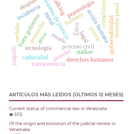
stalking
despido
sistema de justicia
praxeología
compliance
incidencia
derecho penal
acción humana
humano
moral
buen gobierno
gobernabilidad
demandas
Ética
cerdeña
praxis
legal
ética
estado
proceso civil
tecnología
juzgado
derecho
stalker
caducidad
derechos humanos
transparencia
ARTÍCULOS MÁS LEÍDOS (ÚLTIMOS 12 MESES)
Current status of commercial law in Venezuela
5113
Of the origin and evolution of the judicial review in
Venezuela