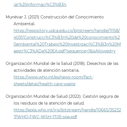
iar%20informaci%C3%B3n
.
Munévar J. (2021) Construcción del Conocimiento
Ambiental.
https://repository.udca.edu.co/bitstream/handle/11158/
4031/Construcci%C3%B3n%20de%20conocimiento%2
0ambiental%20Trabajo%20Investigaci%C3%B3n%20M
aestr%C3%ADa%20EA.pdf?sequence=1&isAllowed=y
Organización Mundial de la Salud (2018). Desechos de las
actividades de atención sanitaria.
https://www.who.int/es/news-room/fact-
sheets/detail/health-care-waste
Organización Mundial de Salud (2022). Gestión segura de
los residuos de la atención de salud.
https://apps.who.int/iris/bitstream/handle/10665/35232
7/WHO-FWC-WSH-17.05-spa.pdf