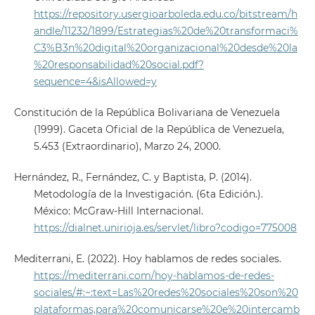
https://repository.usergioarboleda.edu.co/bitstream/h
andle/11232/1899/Estrategias%20de%20transformaci%
C3%B3n%20digital%20organizacional%20desde%20la
%20responsabilidad%20social.pdf?
sequence=4&isAllowed=y
Constitución de la República Bolivariana de Venezuela
(1999). Gaceta Oficial de la República de Venezuela,
5.453 (Extraordinario), Marzo 24, 2000.
Hernández, R., Fernández, C. y Baptista, P. (2014).
Metodología de la Investigación. (6ta Edición.).
México: McGraw-Hill Internacional.
https://dialnet.unirioja.es/servlet/libro?codigo=775008
Mediterrani, E. (2022). Hoy hablamos de redes sociales.
https://mediterrani.com/hoy-hablamos-de-redes-
sociales/#:~:text=Las%20redes%20sociales%20son%20
plataformas,para%20comunicarse%20e%20intercamb