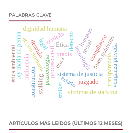
PALABRAS CLAVE
dignidad humana
humano
cerdeña
derecho
ley maria da penha
compliance
buen gobierno
acción humana
legal
despido
moral
Ética
venganza privada
tecnología
ética ambiental
proceso civil
praxis
transparencia
incidencia
praxeología
ética
constitución
sistema de justicia
stalking
estado
juzgado
stalker
víctimas de stalking
ARTÍCULOS MÁS LEÍDOS (ÚLTIMOS 12 MESES)