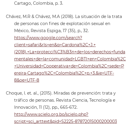
Cartago, Colombia, p. 3.
Chávez, M.R & Chávez, M.A (2018). La situación de la trata
de personas con fines de explotación sexual en
México, Revista Espiga, 17 (35), p., 32.
https://www.google.com/search?
client=safari&rls=en&q=Cardona%2C+J.+
(2018).+La+protecci%C3%B3n+de+los+derechos+funda
mentales+de+la+comunidad+LGBTI+en+Colombia%2C
+Universidad+Cooperativa+de+Colombia%2C+sede+P
ereira-Cartago%2C+Colombia%2C+p.+3.&ie=UTF-
8&oe=UTF-8
Choque, I. et. al., (2015). Miradas de prevención: trata y
tráfico de personas. Revista Ciencia, Tecnología e
Innovación, 11 (12), pp., 665-672.
http://www.scielo.org.bo/scielo.php?
script=sci_arttext&pid=S2225-87872015000200003