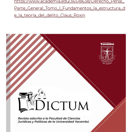
https://www.academia.edu/36518638/Derecho_Penal_
Parte_General_Tomo_I_Fundamentos_la_estructura_d
e_la_teoría_del_delito_Claus_Roxin