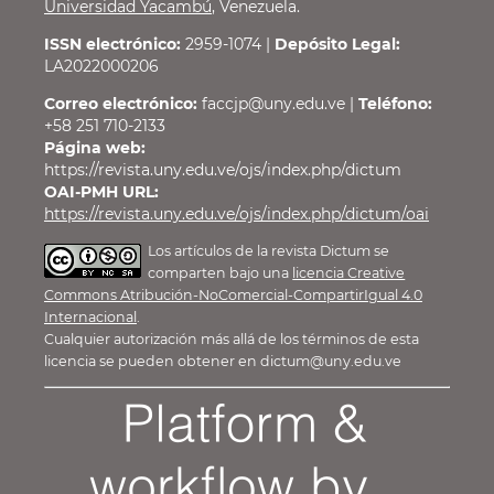
Universidad Yacambú
, Venezuela.
ISSN electrónico:
2959-1074 |
Depósito Legal:
LA2022000206
Correo electrónico:
faccjp@uny.edu.ve |
Teléfono:
+58 251 710-2133
Página web:
https://revista.uny.edu.ve/ojs/index.php/dictum
OAI-PMH URL:
https://revista.uny.edu.ve/ojs/index.php/dictum/oai
Los artículos de la revista Dictum se
comparten bajo una
licencia Creative
Commons Atribución-NoComercial-CompartirIgual 4.0
Internacional
.
Cualquier autorización más allá de los términos de esta
licencia se pueden obtener en dictum@uny.edu.ve