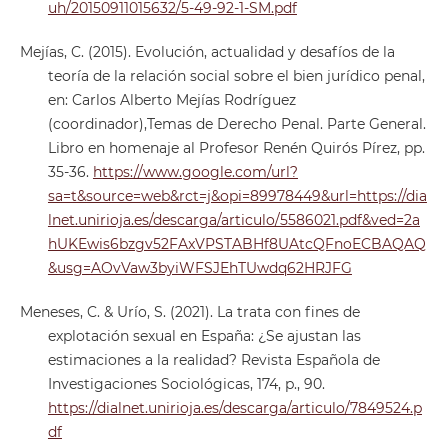
uh/20150911015632/5-49-92-1-SM.pdf
Mejías, C. (2015). Evolución, actualidad y desafíos de la
teoría de la relación social sobre el bien jurídico penal,
en: Carlos Alberto Mejías Rodríguez
(coordinador),Temas de Derecho Penal. Parte General.
Libro en homenaje al Profesor Renén Quirós Pírez, pp.
35-36.
https://www.google.com/url?
sa=t&source=web&rct=j&opi=89978449&url=https://dia
lnet.unirioja.es/descarga/articulo/5586021.pdf&ved=2a
hUKEwis6bzgv52FAxVPSTABHf8UAtcQFnoECBAQAQ
&usg=AOvVaw3byiWFSJEhTUwdq62HRJFG
Meneses, C. & Urío, S. (2021). La trata con fines de
explotación sexual en España: ¿Se ajustan las
estimaciones a la realidad? Revista Española de
Investigaciones Sociológicas, 174, p., 90.
https://dialnet.unirioja.es/descarga/articulo/7849524.p
df