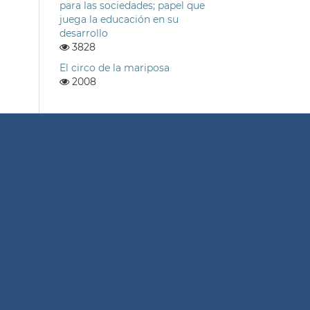
para las sociedades; papel que
juega la educación en su
desarrollo
3828
El circo de la mariposa
2008