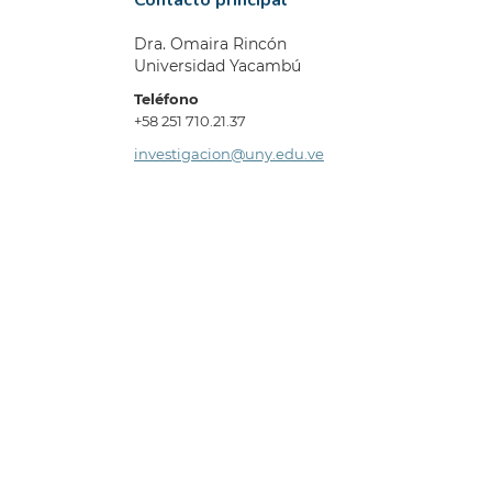
Dra. Omaira Rincón
Universidad Yacambú
Teléfono
+58 251 710.21.37
investigacion@uny.edu.ve