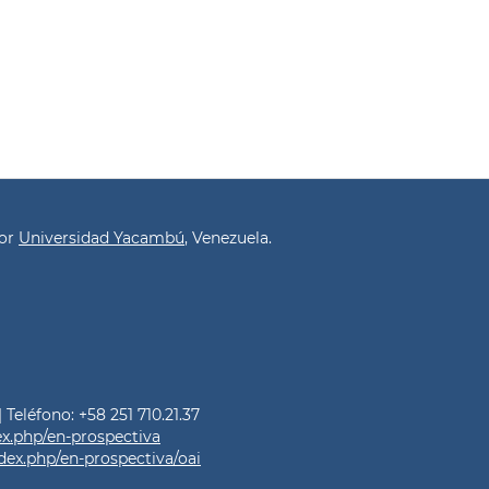
por
Universidad Yacambú
, Venezuela.
Teléfono: +58 251 710.21.37
dex.php/en-prospectiva
index.php/en-prospectiva/oai