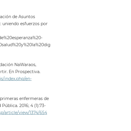
nación de Asuntos
: uniendo esfuerzos por
0de%20esperanza%20-
0salud%20y%20la%20dig
undación NaWaraos,
tir. En Prospectiva.
ojs/index.php/en-
, primeras enfermeras de
ública. 2016; 4 (1):73-
sp/article/view/1374/654