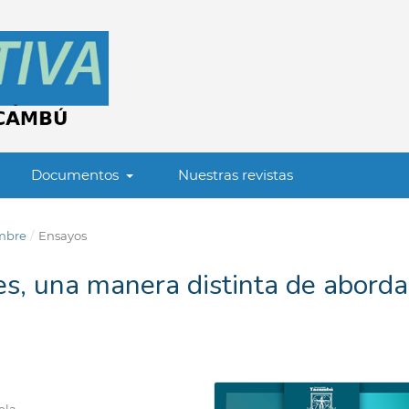
Documentos
Nuestras revistas
embre
/
Ensayos
s, una manera distinta de aborda
ela