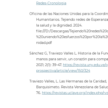
Redes-Cronologia
Oficina de las Naciones Unidas para la Coordi
Humanitarios. Tejiendo redes de Esperanza
la salud y la dignidad. 2024.
file:///D:/Descargas/Tejiendo%20redes%2
%20uniendo%20esfuerzos%20por%20la%2
nidad.pdf
Sánchez G, Traviezo Valles L. Historia de la F
manos para servir, un corazón para compar
2021; 2(1): 39-47.
https://revista.uny.edu.ve/
prospectiva/article/view/150/324
Traviezo Valles, L. Las Hermanas de la Caridad
Barquisimeto. Revista Venezolana de Salud P
76.
https://revistas.uclave.org/index.php/rv