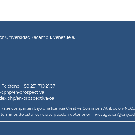
por
Universidad Yacambú
, Venezuela.
Teléfono: +58 251 710.21.37
dex.php/en-prospectiva
index.php/en-prospectiva/oai
ectiva se comparten bajo una
licencia Creative Commons Atribución-NoCom
os términos de esta licencia se pueden obtener en investigacion@uny.ed