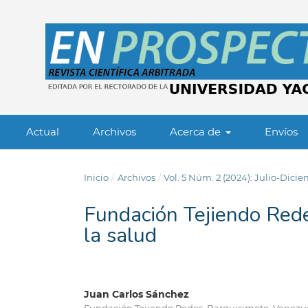
Actual
Archivos
Acerca de
Envíos
Inicio
/
Archivos
/
Vol. 5 Núm. 2 (2024): Julio-Dici
Fundación Tejiendo Rede
la salud
Juan Carlos Sánchez
Fundación Tejiendo Redes, Barquisimeto, Venezu