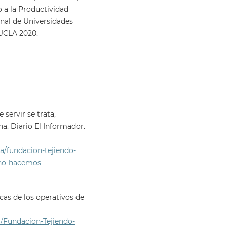
o a la Productividad
nal de Universidades
 UCLA 2020.
servir se trata,
a. Diario El Informador.
a/fundacion-tejiendo-
-no-hacemos-
cas de los operativos de
/Fundacion-Tejiendo-