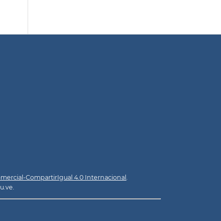
ercial-CompartirIgual 4.0 Internacional
.
u.ve.