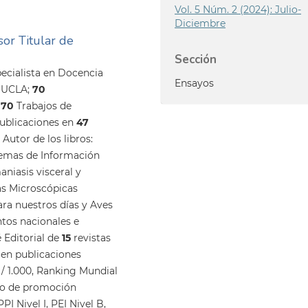
Vol. 5 Núm. 2 (2024): Julio-
Diciembre
sor Titular de
Sección
pecialista en Docencia
Ensayos
a UCLA;
70
,
70
Trabajos de
ublicaciones en
47
 Autor de los libros:
temas de Información
niasis visceral y
as Microscópicas
ra nuestros días y Aves
tos nacionales e
 Editorial de
15
revistas
 en publicaciones
4
/ 1.000, Ranking Mundial
ino de promoción
I Nivel I, PEI Nivel B,