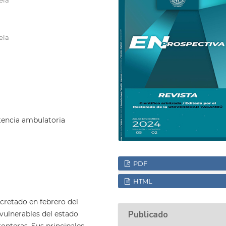
ela
stencia ambulatoria
PDF
HTML
cretado en febrero del
Publicado
 vulnerables del estado
onteras. Sus principales