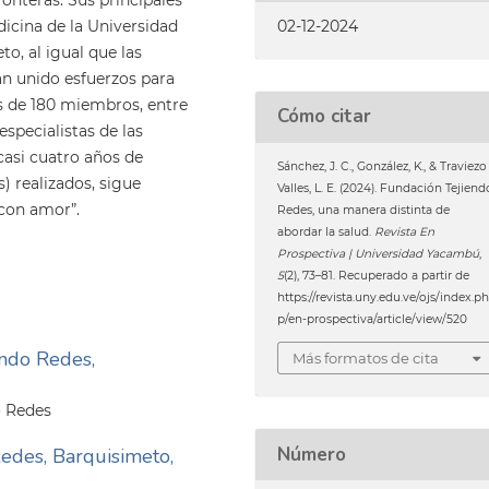
02-12-2024
icina de la Universidad
o, al igual que las
han unido esfuerzos para
s de 180 miembros, entre
Cómo citar
specialistas de las
 casi cuatro años de
Sánchez, J. C., González, K., & Traviezo
) realizados, sigue
Valles, L. E. (2024). Fundación Tejiend
 con amor”.
Redes, una manera distinta de
abordar la salud.
Revista En
Prospectiva | Universidad Yacambú
,
5
(2), 73–81. Recuperado a partir de
https://revista.uny.edu.ve/ojs/index.p
p/en-prospectiva/article/view/520
endo Redes,
Más formatos de cita
o Redes
Número
edes, Barquisimeto,