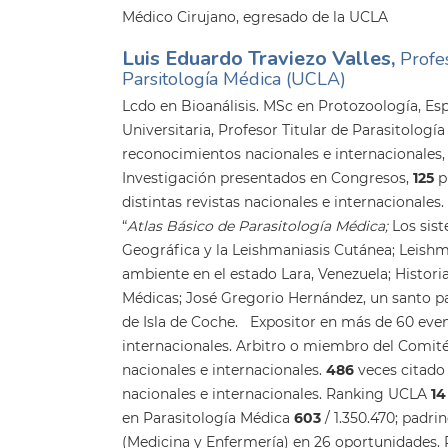
Médico Cirujano, egresado de la UCLA
Luis Eduardo Traviezo Valles,
Profe
Parsitología Médica (UCLA)
Lcdo en Bioanálisis. MSc en Protozoología, Es
Universitaria, Profesor Titular de Parasitologí
reconocimientos nacionales e internacionales
Investigación presentados en Congresos,
125
p
distintas revistas nacionales e internacionales.
“
Atlas Básico de Parasitología Médica;
Los sis
Geográfica y la Leishmaniasis Cutánea; Leishma
ambiente en el estado Lara, Venezuela; Histori
Médicas; José Gregorio Hernández, un santo pa
de Isla de Coche. Expositor en más de 60 even
internacionales. Arbitro o miembro del Comité
nacionales e internacionales.
486
veces citado
nacionales e internacionales. Ranking UCLA
1
en Parasitología Médica
603
/ 1.350.470; padr
(Medicina y Enfermería) en 26 oportunidades. PP