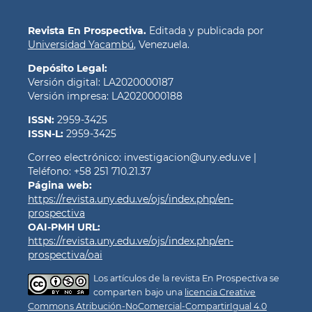
Revista En Prospectiva.
Editada y publicada por
Universidad Yacambú
, Venezuela.
Depósito Legal:
Versión digital: LA2020000187
Versión impresa: LA2020000188
ISSN:
2959-3425
ISSN-L:
2959-3425
Correo electrónico: investigacion@uny.edu.ve |
Teléfono: +58 251 710.21.37
Página web:
https://revista.uny.edu.ve/ojs/index.php/en-
prospectiva
OAI-PMH URL:
https://revista.uny.edu.ve/ojs/index.php/en-
prospectiva/oai
Los artículos de la revista En Prospectiva se
comparten bajo una
licencia Creative
Commons Atribución-NoComercial-CompartirIgual 4.0