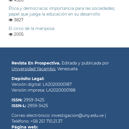
Ética y democracia: importancia para las sociedades;
papel que juega la educación en su desarrollo
3827
El circo de la mariposa
2005
Revista En Prospectiva.
Editada y publicada por
Universidad Yacambú
, Venezuela.
Depósito Legal:
Versión digital: LA2020000187
Versión impresa: LA2020000188
ISSN:
2959-3425
ISSN-L:
2959-3425
Correo electrónico: investigacion@uny.edu.ve |
Teléfono: +58 251 710.21.37
Página web: