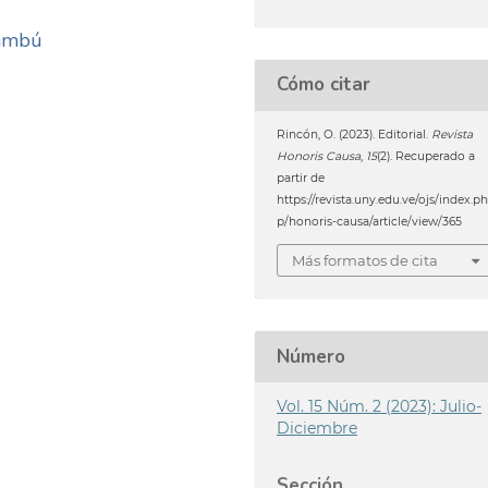
cambú
Cómo citar
Rincón, O. (2023). Editorial.
Revista
Honoris Causa
,
15
(2). Recuperado a
partir de
https://revista.uny.edu.ve/ojs/index.p
p/honoris-causa/article/view/365
Más formatos de cita
Número
Vol. 15 Núm. 2 (2023): Julio-
Diciembre
Sección