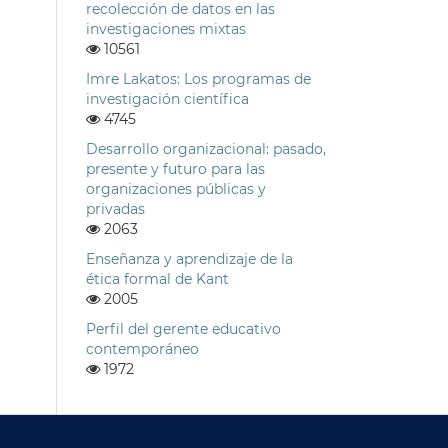
recolección de datos en las
investigaciones mixtas
10561
Imre Lakatos: Los programas de
investigación científica
4745
Desarrollo organizacional: pasado,
presente y futuro para las
organizaciones públicas y
privadas
2063
Enseñanza y aprendizaje de la
ética formal de Kant
2005
Perfil del gerente educativo
contemporáneo
1972