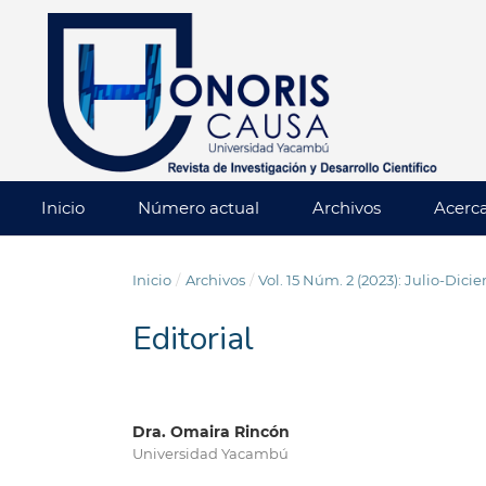
Inicio
Número actual
Archivos
Acerc
Inicio
/
Archivos
/
Vol. 15 Núm. 2 (2023): Julio-Dic
Editorial
Dra. Omaira Rincón
Universidad Yacambú