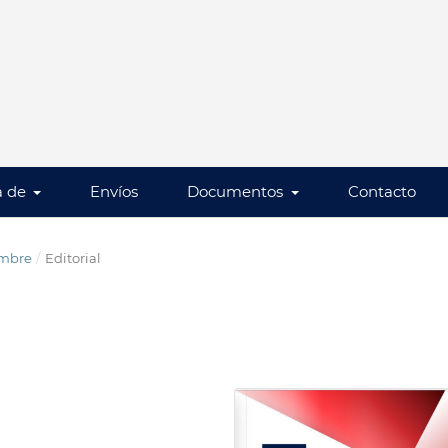
a de
Envíos
Documentos
Contacto
iembre
/
Editorial