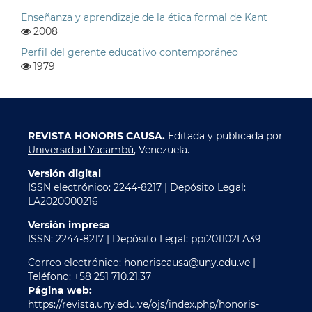
Enseñanza y aprendizaje de la ética formal de Kant
2008
Perfil del gerente educativo contemporáneo
1979
REVISTA HONORIS CAUSA.
Editada y publicada por
Universidad Yacambú
, Venezuela.
Versión digital
ISSN electrónico: 2244-8217 | Depósito Legal:
LA2020000216
Versión impresa
ISSN: 2244-8217 | Depósito Legal: ppi201102LA39
Correo electrónico: honoriscausa@uny.edu.ve |
Teléfono: +58 251 710.21.37
Página web:
https://revista.uny.edu.ve/ojs/index.php/honoris-