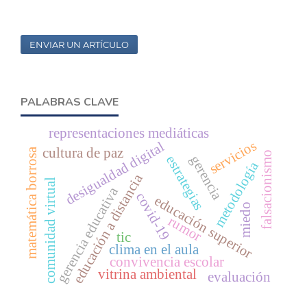
ENVIAR UN ARTÍCULO
PALABRAS CLAVE
representaciones mediáticas
servicios
desigualdad digital
cultura de paz
matemática borrosa
falsacionismo
gerencia
estrategias
metodología
educación a distancia
comunidad virtual
gerencia educativa
covid-19
educación superior
miedo
rumor
tic
clima en el aula
convivencia escolar
vitrina ambiental
evaluación