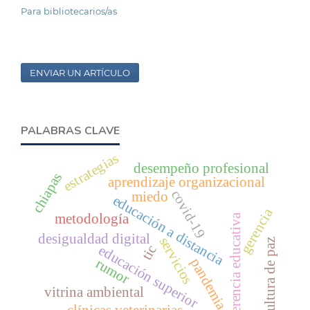
Para bibliotecarios/as
ENVIAR UN ARTÍCULO
PALABRAS CLAVE
estrategias
desempeño profesional
chiapas
aprendizaje organizacional
covid-19
miedo
educación a distancia
gerencia
metodología
gerencia educativa
desigualdad digital
servicios
cultura de paz
educación superior
tic
pandemia
rumor
vitrina ambiental