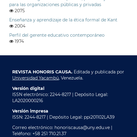
para las organizaciones públicas y privadas
2075
Enseñanza y aprendizaje de la ética formal de Kant
2004
Perfil del gerente educativo contemporáneo
1974
REVISTA HONORIS CAUSA.
Editada y publicada por
Universidad Yacambú
, Venezuela.
Versión digital
ISSN electrónico: 2244-8217 | Depósito Legal:
LA2020000216
Versión impresa
ISSN: 2244-8217 | Depósito Legal: ppi201102LA39
Correo electrónico: honoriscausa@uny.edu.ve |
Teléfono: +58 251 710.21.37