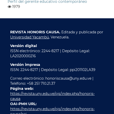
Perfil del gerente educativo contemporáneo
1979
REVISTA HONORIS CAUSA.
Editada y publicada por
Universidad Yacambú
, Venezuela.
Versión digital
ISSN electrónico: 2244-8217 | Depósito Legal:
LA2020000216
Versión impresa
ISSN: 2244-8217 | Depósito Legal: ppi201102LA39
Correo electrónico: honoriscausa@uny.edu.ve |
Teléfono: +58 251 710.21.37
Página web:
https://revista.uny.edu.ve/ojs/index.php/honoris-
causa
OAI-PMH URL:
https://revista.uny.edu.ve/ojs/index.php/honoris-
causa/oai