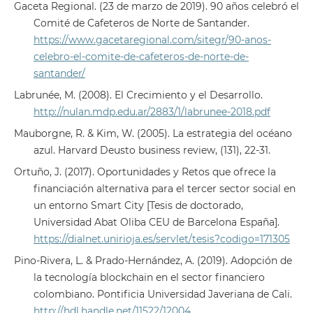
Gaceta Regional. (23 de marzo de 2019). 90 años celebró el
Comité de Cafeteros de Norte de Santander.
https://www.gacetaregional.com/sitegr/90-anos-
celebro-el-comite-de-cafeteros-de-norte-de-
santander/
Labrunée, M. (2008). El Crecimiento y el Desarrollo.
http://nulan.mdp.edu.ar/2883/1/labrunee-2018.pdf
Mauborgne, R. & Kim, W. (2005). La estrategia del océano
azul. Harvard Deusto business review, (131), 22-31.
Ortuño, J. (2017). Oportunidades y Retos que ofrece la
financiación alternativa para el tercer sector social en
un entorno Smart City [Tesis de doctorado,
Universidad Abat Oliba CEU de Barcelona España].
https://dialnet.unirioja.es/servlet/tesis?codigo=171305
Pino-Rivera, L. & Prado-Hernández, A. (2019). Adopción de
la tecnología blockchain en el sector financiero
colombiano. Pontificia Universidad Javeriana de Cali.
http://hdl.handle.net/11522/12004