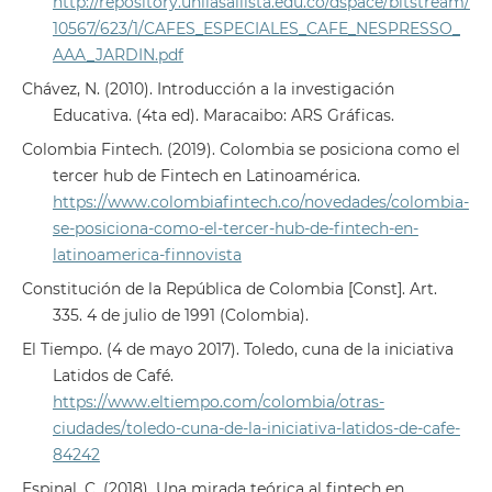
http://repository.unilasallista.edu.co/dspace/bitstream/
10567/623/1/CAFES_ESPECIALES_CAFE_NESPRESSO_
AAA_JARDIN.pdf
Chávez, N. (2010). Introducción a la investigación
Educativa. (4ta ed). Maracaibo: ARS Gráficas.
Colombia Fintech. (2019). Colombia se posiciona como el
tercer hub de Fintech en Latinoamérica.
https://www.colombiafintech.co/novedades/colombia-
se-posiciona-como-el-tercer-hub-de-fintech-en-
latinoamerica-finnovista
Constitución de la República de Colombia [Const]. Art.
335. 4 de julio de 1991 (Colombia).
El Tiempo. (4 de mayo 2017). Toledo, cuna de la iniciativa
Latidos de Café.
https://www.eltiempo.com/colombia/otras-
ciudades/toledo-cuna-de-la-iniciativa-latidos-de-cafe-
84242
Espinal, C. (2018). Una mirada teórica al fintech en