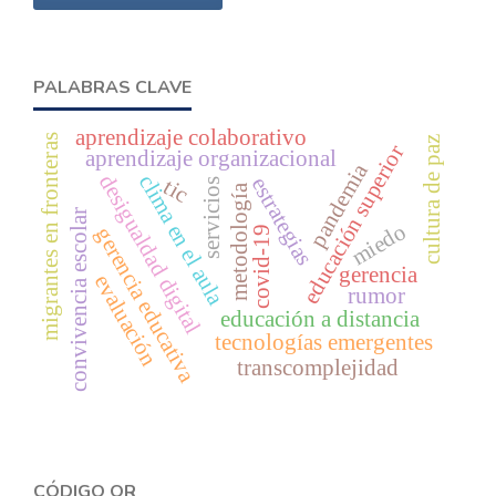
PALABRAS CLAVE
aprendizaje colaborativo
migrantes en fronteras
cultura de paz
educación superior
aprendizaje organizacional
pandemia
desigualdad digital
clima en el aula
estrategias
tic
servicios
metodología
convivencia escolar
miedo
gerencia educativa
covid-19
gerencia
evaluación
rumor
educación a distancia
tecnologías emergentes
transcomplejidad
CÓDIGO QR