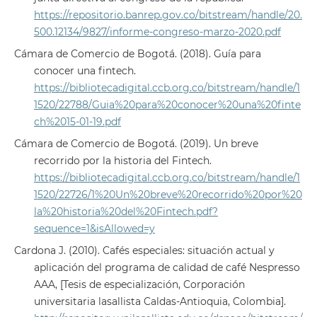
https://repositorio.banrep.gov.co/bitstream/handle/20.
500.12134/9827/informe-congreso-marzo-2020.pdf
Cámara de Comercio de Bogotá. (2018). Guía para
conocer una fintech.
https://bibliotecadigital.ccb.org.co/bitstream/handle/1
1520/22788/Guia%20para%20conocer%20una%20finte
ch%2015-01-19.pdf
Cámara de Comercio de Bogotá. (2019). Un breve
recorrido por la historia del Fintech.
https://bibliotecadigital.ccb.org.co/bitstream/handle/1
1520/22726/1%20Un%20breve%20recorrido%20por%20
la%20historia%20del%20Fintech.pdf?
sequence=1&isAllowed=y
Cardona J. (2010). Cafés especiales: situación actual y
aplicación del programa de calidad de café Nespresso
AAA, [Tesis de especialización, Corporación
universitaria lasallista Caldas-Antioquia, Colombia].