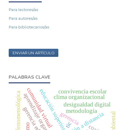
Para lectores/as
Para autores/as
Para bibliotecarios/as
ENVIAR UN ARTÍCULO
PALABRAS CLAVE
comunidad virtual
educación superior
convivencia escolar
visión fenomenológica
aprendizaje organizacional
clima organizacional
desigualdad digital
gerencia educativa
metodología
gerencia
educación a distancia
tic