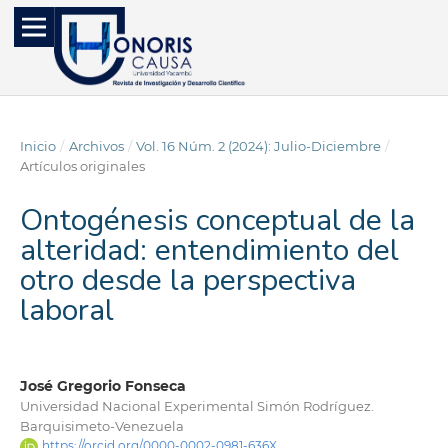
Inicio
/
Archivos
/
Vol. 16 Núm. 2 (2024): Julio-Diciembre
/
Artículos originales
Ontogénesis conceptual de la
alteridad: entendimiento del
otro desde la perspectiva
laboral
José Gregorio Fonseca
Universidad Nacional Experimental Simón Rodríguez.
Barquisimeto-Venezuela
https://orcid.org/0000-0002-0981-636X