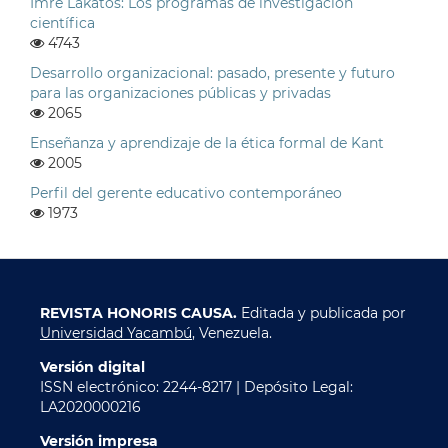
Imre Lakatos: Los programas de investigación
científica
4743
Desarrollo organizacional: pasado, presente y futuro
para las organizaciones públicas y privadas
2065
Enseñanza y aprendizaje de la ética formal de Kant
2005
Perfil del gerente educativo contemporáneo
1973
REVISTA HONORIS CAUSA.
Editada y publicada por
Universidad Yacambú
, Venezuela.
Versión digital
ISSN electrónico: 2244-8217 | Depósito Legal:
LA2020000216
Versión impresa