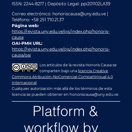
ISSN: 2244-8217 | Depósito Legal: ppi201102LA39
Correo electrónico: honoriscausa@uny.edu.ve |
Teléfono: +58 251 710.21.37
Página web:
https://revista.uny.edu.ve/ojs/index.php/honoris-
causa
OAI-PMH URL:
https://revista.uny.edu.ve/ojs/index.php/honoris-
causa/oai
Los artículos de la revista Honoris Causa se
comparten bajo una
licencia Creative
Commons Atribución-NoComercial-CompartirIgual 4.0
Internacional
.
Cualquier autorización más allá de los términos de esta
licencia se pueden obtener en honoriscausa@uny.edu.ve.