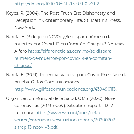
https://doi.org/10.1038/s41593-019-0549-2
Keyes, R. (2004). The Post-Truth Era: Dishonesty and
Deception in Contemporary Life. St. Martin's Press.
New York.
Narcía, E. (3 de junio 2020). ¿Se dispara número de
muertos por Covid-19 en Comitán, Chiapas? Noticias
Alfaro
https://alfaronoticias.com.mx/se-dispara-
numero-de-muertos-por-covid-19-en-comitan-
chiapas/
Narcía E. (2019). Potencial vacuna para Covid-19 en fase de
prueba. Glifos Comunicaciones,
http://www.glifoscomunicaciones.org/439490113
.
Organización Mundial de la Salud, OMS (2020). Novel
coronavirus (2019-nCoV). Situation report - 13. 2
February.
https://www.who.int/docs/default-
source/coronaviruse/situation-reports/20200202-
sitrep-13-ncov-v3.pdf
.