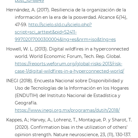
post_id=8849
Hernández, A. (2017). Resiliencia de la organización de la
información en la era de la posverdad. Alcance 6(14),
47-59.
http://scielo.sld.cu/scielo.php?
script=sci_arttext&pid=S2411-
99702017000300004&lng=es&nrm=iso&tlng=es
Howell, W. L. (2013). Digital wildfires in a hyperconnected
world. World Economic Forum, Tech. Rep. Global.
https://reports.weforum.org/global-risks-2013/risk-
case-1/digital-wildfires-in-a-hyperconnected-world/
INEGI (2018). Encuesta Nacional sobre Disponibilidad y
Uso de Tecnologías de la Información en los Hogares
(ENDUTIH) del Instituto Nacional de Estadística y
Geografía.
https://www.inegi.org.mx/programas/dutih/2018/
Kappes, A.; Harvey, A., Lohrenz, T., Montague, P. y Sharot, T.
(2020). Confirmation bias in the utilization of others’
opinion strength. Nature neuroscience, 23, (11), 130-137.