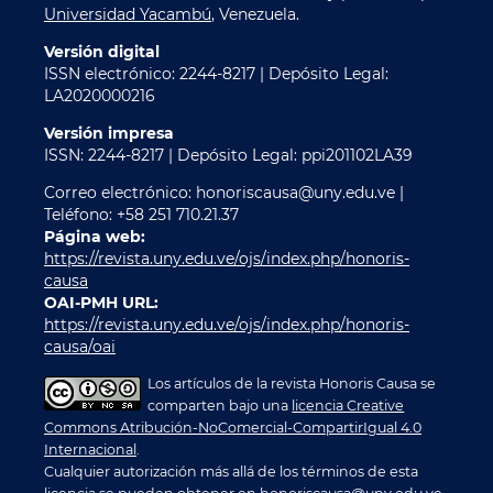
Universidad Yacambú
, Venezuela.
Versión digital
ISSN electrónico: 2244-8217 | Depósito Legal:
LA2020000216
Versión impresa
ISSN: 2244-8217 | Depósito Legal: ppi201102LA39
Correo electrónico: honoriscausa@uny.edu.ve |
Teléfono: +58 251 710.21.37
Página web:
https://revista.uny.edu.ve/ojs/index.php/honoris-
causa
OAI-PMH URL:
https://revista.uny.edu.ve/ojs/index.php/honoris-
causa/oai
Los artículos de la revista Honoris Causa se
comparten bajo una
licencia Creative
Commons Atribución-NoComercial-CompartirIgual 4.0
Internacional
.
Cualquier autorización más allá de los términos de esta