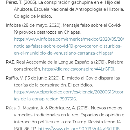
Pérez, T. (2005). La conspiración gachupina en el Hijo del
Ahuizote. Escuela Nacional de Antropología e Historia.
Colegio de México.
Infobae (28 de mayo, 2020). Mensaje falso sobre el Covid-
19 provoca destrozos en Chiapas.
https://www.infobae.com/america/mexico/2020/05/28/
noticias-falsas-sobre-covid-19-provocaron-disturbios-
en-el-municipio-de-venustiano-carranza-chiapas/
RAE. Real Academia de la Lengua Española (2019). Palabra
conspiración.
https://dle.rae.es/conspirar#4LrGF0l
.
Raffio, V. (15 de junio 2020). El miedo al Covid dispara las
teorías de la conspiración. El periódico.
https://www.elperiodico.com/es/ciencia/20200615/teor
ias-de-la-conspiracion-7997516
.
Rúas, J., Mazaira, A. & Rodríguez, A. (2018). Nuevos medios
y medios tradicionales en la red. Espacios de opinión e
interacción política en la era Trump. Revista Ícono 14,
16(1), 86-113.
https://www.doi.org/10.7195/ri14.v16i1.1118
.