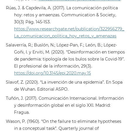
Rúas, J. & Capdevila, A. (2017). La comunicación política
hoy: retos y amaenzas. Communication & Society,
30(3) Pág. 145-153.
https://www.researchgate.net/publication/322956279_
La_comunicacion_politica_hoy_retos_y_amenazas
Salaverría, R.; Buslón, N.; López-Pan, F.; León, B.; López-
Goñi, I. y Erviti, M. (2020). “Desinformación en tiempos
de pandemia: tipología de los bulos sobre la Covid-19”.
El profesional de la información, 29(3).
https://doi.org/10.3145/epi.2020.may.15
Slavof, Z. (2020). “La invención de una epidemia”. En Sopa
de Wuhan. Editorial ASPO.
Tuñón, J. (2017). Comunicación Internacional. Información
y desinformación global en el siglo XXI. Madrid:
Fragua.
Wason, P. (1960). “On the failure to eliminate hypotheses
in a conceptual task”. Quarterly journal of