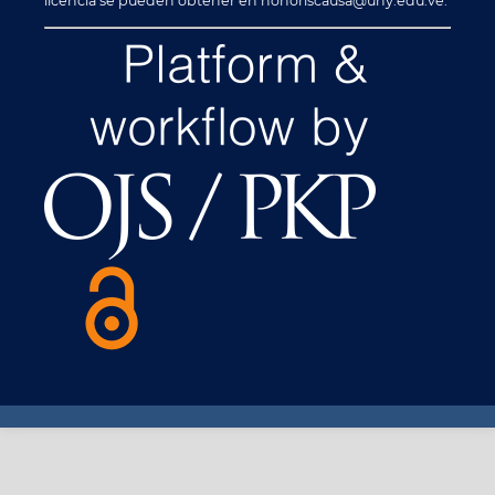
licencia se pueden obtener en honoriscausa@uny.edu.ve.