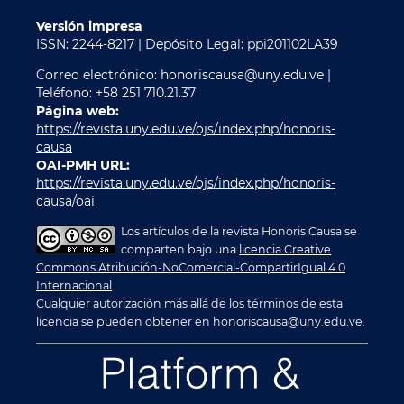
Versión impresa
ISSN: 2244-8217 | Depósito Legal: ppi201102LA39
Correo electrónico: honoriscausa@uny.edu.ve |
Teléfono: +58 251 710.21.37
Página web:
https://revista.uny.edu.ve/ojs/index.php/honoris-
causa
OAI-PMH URL:
https://revista.uny.edu.ve/ojs/index.php/honoris-
causa/oai
Los artículos de la revista Honoris Causa se
comparten bajo una
licencia Creative
Commons Atribución-NoComercial-CompartirIgual 4.0
Internacional
.
Cualquier autorización más allá de los términos de esta
licencia se pueden obtener en honoriscausa@uny.edu.ve.