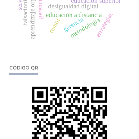
aprendizaje organizacional
falsacionismo
educación superior
desigualdad digital
estrategias
educación a distancia
gerencia
metodología
rumor
CÓDIGO QR