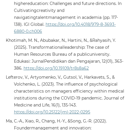
highereducation: Challenges and future directions. In
Cultivatingcreativity and
navigatingtalentmanagement in academia (pp. 117-
138). IGI Global.
https://doi.org/10.4018/979-8-3693-
6880-0.ch006
Khotimah, M. N., Abubakar, N., Hartini, N., &Rahyasih, Y.
(2025). Transformationalleadership: The case of
Human Resources Bureau of a publicuniversity.
Edukasi: JurnalPendidikan dan Pengajaran, 12(01), 363-
386.
https://doi.org/10.19109/tr8s8a62
Lefterov, V., Artyomenko, V., Gutsol, V., Harkavets, S., &
Volchenko, L. (2023). The influence of psychological
characteristics on managers efficiency within medical
institutions during the COVID-19 pandemic. Journal of
Medicine and Life, 16(1), 135-143.
https://doi.org/10.25122/jml-2022-0295
Ma, C.-A., Xiao, R., Chang, H.-Y., &Song, G.-R. (2022).
Foundermanagement and innovation: