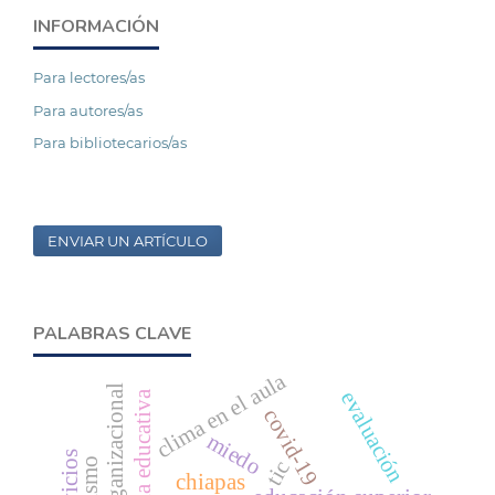
INFORMACIÓN
Para lectores/as
Para autores/as
Para bibliotecarios/as
ENVIAR UN ARTÍCULO
PALABRAS CLAVE
clima en el aula
evaluación
gerencia educativa
covid-19
miedo
servicios
tic
chiapas