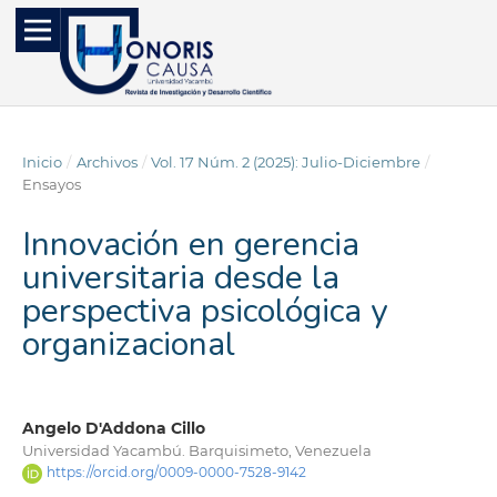
Inicio
/
Archivos
/
Vol. 17 Núm. 2 (2025): Julio-Diciembre
/
Ensayos
Innovación en gerencia
universitaria desde la
perspectiva psicológica y
organizacional
Angelo D'Addona Cillo
Universidad Yacambú. Barquisimeto, Venezuela
https://orcid.org/0009-0000-7528-9142