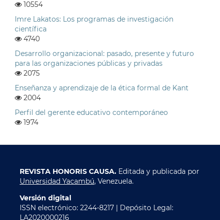
10554
Imre Lakatos: Los programas de investigación
científica
4740
Desarrollo organizacional: pasado, presente y futuro
para las organizaciones públicas y privadas
2075
Enseñanza y aprendizaje de la ética formal de Kant
2004
Perfil del gerente educativo contemporáneo
1974
REVISTA HONORIS CAUSA.
Editada y publicada por
Universidad Yacambú
, Venezuela.
Versión digital
ISSN electrónico: 2244-8217 | Depósito Legal:
LA2020000216