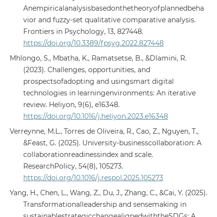
Anempiricalanalysisbasedonthetheoryofplannedbeha
vior and fuzzy-set qualitative comparative analysis.
Frontiers in Psychology, 13, 827448.
https://doi.org/10.3389/fpsyg.2022.827448
Mhlongo, S., Mbatha, K., Ramatsetse, B., &Dlamini, R.
(2023). Challenges, opportunities, and
prospectsofadopting and usingsmart digital
technologies in learningenvironments: An iterative
review. Heliyon, 9(6), e16348.
https://doi.org/10.1016/j.heliyon.2023.e16348
Verreynne, M.L., Torres de Oliveira, R., Cao, Z., Nguyen, T.,
&Feast, G. (2025). University-businesscollaboration: A
collaborationreadinessindex and scale.
ResearchPolicy, 54(8), 105273.
https://doi.org/10.1016/j.respol.2025.105273
Yang, H., Chen, L., Wang, Z., Du, J., Zhang, C., &Cai, Y. (2025).
Transformationalleadership and sensemaking in
sustainablestrategicchangealignedwiththeSDGs: A