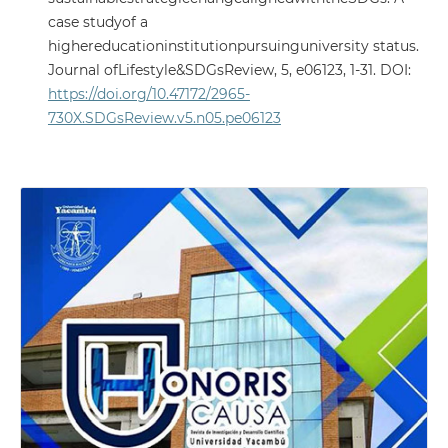
case studyof a
highereducationinstitutionpursuinguniversity status.
Journal ofLifestyle&SDGsReview, 5, e06123, 1-31. DOI:
https://doi.org/10.47172/2965-
730X.SDGsReview.v5.n05.pe06123