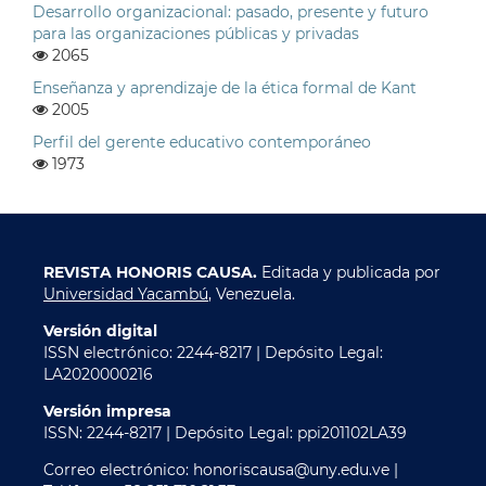
Desarrollo organizacional: pasado, presente y futuro
para las organizaciones públicas y privadas
2065
Enseñanza y aprendizaje de la ética formal de Kant
2005
Perfil del gerente educativo contemporáneo
1973
REVISTA HONORIS CAUSA.
Editada y publicada por
Universidad Yacambú
, Venezuela.
Versión digital
ISSN electrónico: 2244-8217 | Depósito Legal:
LA2020000216
Versión impresa
ISSN: 2244-8217 | Depósito Legal: ppi201102LA39
Correo electrónico: honoriscausa@uny.edu.ve |