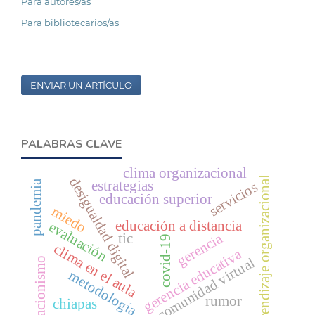
Para autores/as
Para bibliotecarios/as
ENVIAR UN ARTÍCULO
PALABRAS CLAVE
clima organizacional
aprendizaje organizacional
desigualdad digital
estrategias
pandemia
servicios
educación superior
miedo
educación a distancia
evaluación
gerencia
tic
covid-19
clima en el aula
gerencia educativa
comunidad virtual
falsacionismo
metodología
rumor
chiapas