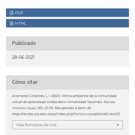
PDF
HTML
Publicado
28-06-2021
Cómo citar
Arismendi Collantes, L. I. (2021). Vitrina ambiental de la comunidad
virtual de aprendizaje colaborativo Universidad Yacambú.
Revista
Honoris Causa
,
13
(1), 22–34. Recuperado a partir de
https://revista.uny.edu.ve/ojs/index.php/honoris-causa/article/view/42
Más formatos de cita