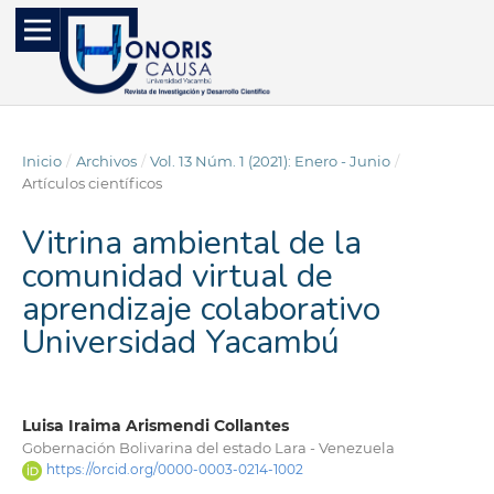
Inicio
/
Archivos
/
Vol. 13 Núm. 1 (2021): Enero - Junio
/
Artículos científicos
Vitrina ambiental de la
comunidad virtual de
aprendizaje colaborativo
Universidad Yacambú
Luisa Iraima Arismendi Collantes
Gobernación Bolivarina del estado Lara - Venezuela
https://orcid.org/0000-0003-0214-1002