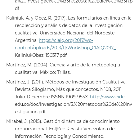
a%20investigaci%C3%B3n%205ta%20Edici%C3%B3n.p
df
Kaliniuk, A. y Obez, R. (2017). Los formularios en línea en la
recolección y análisis de datos de la investigación
cualitativa. Universidad Nacional del Nordeste,
Argentina.
https://ciaiq.org/2017/wp-
content/uploads/2013/11/Workshop_CIAIQ2017_
KaliniukObez_150317.pdf
Martínez, M. (2004). Ciencia y arte de la metodología
cualitativa. México: Trillas.
Martínez, J. (2011). Métodos de Investigación Cualitativa.
Revista Silogismo, Más que conceptos. N°08, 2011.
Julio-Diciembre ISSNN 1909-955X.
http://www.cide
.
edu.co/doc/investigacion/3.%20metodos%20de%20inv
estigacion.pdf
Mirabal, J. (2015). Gestión dinámica de conocimiento
organizacional. Enl@ce Revista Venezolana de
Información, Tecnología y Conocimiento.