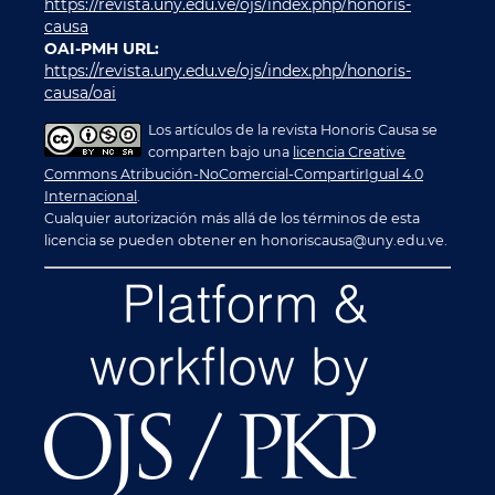
https://revista.uny.edu.ve/ojs/index.php/honoris-
causa
OAI-PMH URL:
https://revista.uny.edu.ve/ojs/index.php/honoris-
causa/oai
Los artículos de la revista Honoris Causa se
comparten bajo una
licencia Creative
Commons Atribución-NoComercial-CompartirIgual 4.0
Internacional
.
Cualquier autorización más allá de los términos de esta
licencia se pueden obtener en honoriscausa@uny.edu.ve.