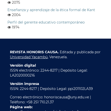
2075
Enseñanza y aprendizaje de la ética formal de Kant
2004
Perfil del gerente educativo contemporáneo
1974
REVISTA HONORIS CAUSA.
Editada y publicada por
Universidad Yacambú
, Venezuela.
Versión digital
ISSN electrónico: 2244-8217 | Depósito Legal:
LA2020000216
Versión impresa
ISSN: 2244-8217 | Depósito Legal: ppi201102LA39
Correo electrónico: honoriscausa@uny.edu.ve |
Teléfono: +58 251 710.21.37
Página web: