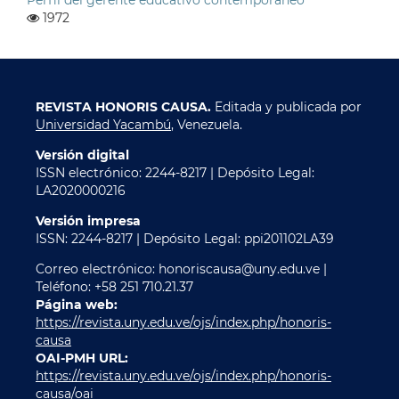
1972
REVISTA HONORIS CAUSA.
Editada y publicada por
Universidad Yacambú
, Venezuela.
Versión digital
ISSN electrónico: 2244-8217 | Depósito Legal:
LA2020000216
Versión impresa
ISSN: 2244-8217 | Depósito Legal: ppi201102LA39
Correo electrónico: honoriscausa@uny.edu.ve |
Teléfono: +58 251 710.21.37
Página web:
https://revista.uny.edu.ve/ojs/index.php/honoris-
causa
OAI-PMH URL:
https://revista.uny.edu.ve/ojs/index.php/honoris-
causa/oai