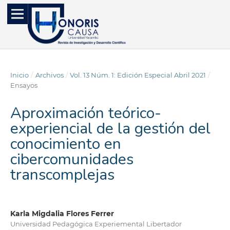
Inicio
/
Archivos
/
Vol. 13 Núm. 1: Edición Especial Abril 2021
/
Ensayos
Aproximación teórico-
experiencial de la gestión del
conocimiento en
cibercomunidades
transcomplejas
Karla Migdalia Flores Ferrer
Universidad Pedagógica Experiemental Libertador