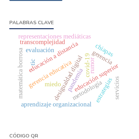
PALABRAS CLAVE
representaciones mediáticas
transcomplejidad
educación a distancia
chiapas
evaluación
matemática borrosa
gerencia
covid-19
desigualdad digital
rumor
gerencia educativa
tic
educación superior
pandemia
servicios
estrategias
metodología
miedo
aprendizaje organizacional
CÓDIGO QR