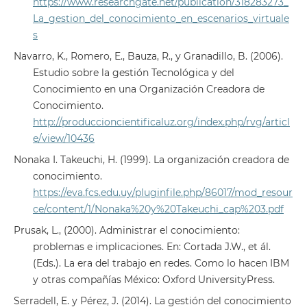
https://www.researchgate.net/publication/318283273_
La_gestion_del_conocimiento_en_escenarios_virtuale
s
Navarro, K., Romero, E., Bauza, R., y Granadillo, B. (2006).
Estudio sobre la gestión Tecnológica y del
Conocimiento en una Organización Creadora de
Conocimiento.
http://produccioncientificaluz.org/index.php/rvg/articl
e/view/10436
Nonaka I. Takeuchi, H. (1999). La organización creadora de
conocimiento.
https://eva.fcs.edu.uy/pluginfile.php/86017/mod_resour
ce/content/1/Nonaka%20y%20Takeuchi_cap%203.pdf
Prusak, L., (2000). Administrar el conocimiento:
problemas e implicaciones. En: Cortada J.W., et ál.
(Eds.). La era del trabajo en redes. Como lo hacen IBM
y otras compañías México: Oxford UniversityPress.
Serradell, E. y Pérez, J. (2014). La gestión del conocimiento