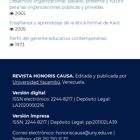
Desarrollo organizacional: pasado, presente y futuro
para las organizaciones públicas y privadas
2065
Enseñanza y aprendizaje de la ética formal de Kant
2005
Perfil del gerente educativo contemporáneo
1973
REVISTA HONORIS CAUSA.
Editada y publicada por
Universidad Yacambú
, Venezuela.
Versión digital
ISSN electrónico: 2244-8217 | Depósito Legal:
LA2020000216
Versión impresa
ISSN: 2244-8217 | Depósito Legal: ppi201102LA39
Correo electrónico: honoriscausa@uny.edu.ve |
Teléfono: +58 251 710.21.37