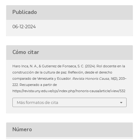
Publicado
06-12-2024
Cómo citar
Haro Inca, N. A., & Gutierrez de Fonseca, S. C. (2024). Rol docente en la
construcción de la cultura de paz. Reflexión, desde el derecho
comparado de Venezuela y Ecuador.
Revista Honoris Causa
,
16
(2), 203–
222. Recuperado a partir de
https://revista.uny.edu.ve/ojs/index.php/honoris-causa/article/view/532
Más formatos de cita
Número