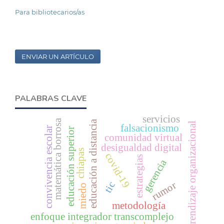
Para bibliotecarios/as
ENVIAR UN ARTÍCULO
PALABRAS CLAVE
servicios
matemática borrosa
educación a distancia
aprendizaje organizacional
falsacionismo
convivencia escolar
educación superior
comunidad virtual
desigualdad digital
chiapas
covid-19
estrategias
gerencia
rumor
tic
miedo
metodología
enfoque integrador transcomplejo