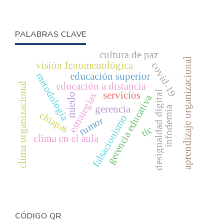
PALABRAS CLAVE
cultura de paz
aprendizaje organizacional
visión fenomenológica
covid-19
educación superior
metodología
clima organizacional
educación a distancia
desigualdad digital
servicios
estrategias
miedo
gerencia educativa
gerencia
infodemia
chiapas
falsacionismo
rumor
tic
clima en el aula
CÓDIGO QR