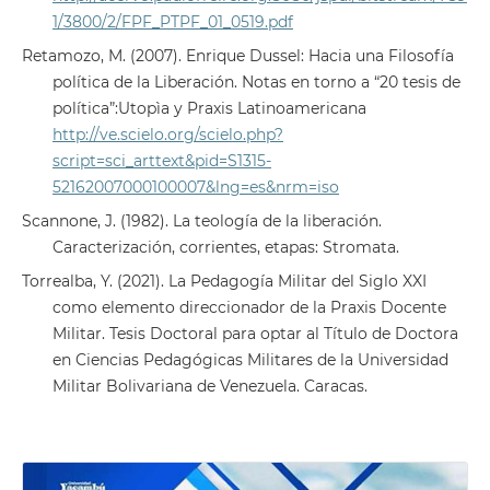
1/3800/2/FPF_PTPF_01_0519.pdf
Retamozo, M. (2007). Enrique Dussel: Hacia una Filosofía
política de la Liberación. Notas en torno a “20 tesis de
política”:Utopìa y Praxis Latinoamericana
http://ve.scielo.org/scielo.php?
script=sci_arttext&pid=S1315-
52162007000100007&lng=es&nrm=iso
Scannone, J. (1982). La teología de la liberación.
Caracterización, corrientes, etapas: Stromata.
Torrealba, Y. (2021). La Pedagogía Militar del Siglo XXI
como elemento direccionador de la Praxis Docente
Militar. Tesis Doctoral para optar al Título de Doctora
en Ciencias Pedagógicas Militares de la Universidad
Militar Bolivariana de Venezuela. Caracas.