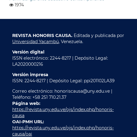
1974
REVISTA HONORIS CAUSA.
Editada y publicada por
Universidad Yacambú
, Venezuela.
Versión digital
ISSN electrónico: 2244-8217 | Depósito Legal:
LA2020000216
Versión impresa
ISSN: 2244-8217 | Depósito Legal: ppi201102LA39
Correo electrónico: honoriscausa@uny.edu.ve |
Teléfono: +58 251 710.21.37
Página web:
https://revista.uny.edu.ve/ojs/index.php/honoris-
causa
OAI-PMH URL:
https://revista.uny.edu.ve/ojs/index.php/honoris-
causa/oai