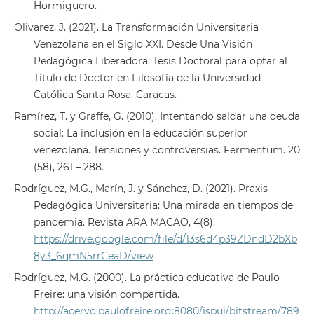
Hormiguero.
Olivarez, J. (2021). La Transformación Universitaria
Venezolana en el Siglo XXI. Desde Una Visión
Pedagógica Liberadora. Tesis Doctoral para optar al
Título de Doctor en Filosofía de la Universidad
Católica Santa Rosa. Caracas.
Ramírez, T. y Graffe, G. (2010). Intentando saldar una deuda
social: La inclusión en la educación superior
venezolana. Tensiones y controversias. Fermentum. 20
(58), 261 – 288.
Rodríguez, M.G., Marín, J. y Sánchez, D. (2021). Praxis
Pedagógica Universitaria: Una mirada en tiempos de
pandemia. Revista ARA MACAO, 4(8).
https://drive.google.com/file/d/13s6d4p39ZDndD2bXb
8y3_6qmN5rrCeaD/view
Rodríguez, M.G. (2000). La práctica educativa de Paulo
Freire: una visión compartida.
http://acervo.paulofreire.org:8080/jspui/bitstream/789